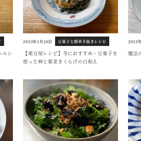
ピ
2023年1月20日
豆菓子と簡単手抜きレシピ
2021
投稿日
投稿日
ヘルシ
【楽豆屋レシピ】冬におすすめ・豆菓子を
魔法
使った柿と菊菜きくらげの白和え