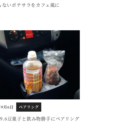
もないポテサラをカフェ風に
年9月6日
ペアリング
0.9.6豆菓子と飲み物勝手にペアリング