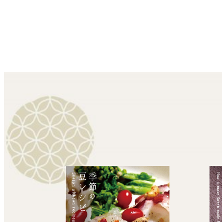
投
稿
の
ペ
ー
ジ
送
り