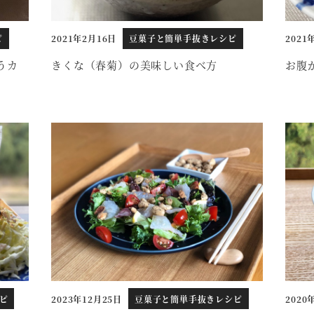
ピ
2021年2月16日
豆菓子と簡単手抜きレシピ
2021
投稿日
投稿日
うカ
きくな（春菊）の美味しい食べ方
お腹
ピ
2023年12月25日
豆菓子と簡単手抜きレシピ
2020
投稿日