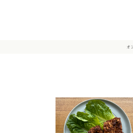
メ
イ
ン
コ
ン
テ
オ
ン
ツ
へ
移
動