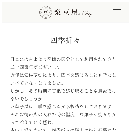
メ
イ
ン
コ
四季折々
ン
テ
ン
日本には古来より季節の区分として利用されてきた
ツ
二十四節気がございます
へ
近年は気候変動により、四季を感じることも昔にし
移
比べて少なくなりました。
動
しかし、その時期に言葉で感じ取ることも風流では
ないでしょうか
豆菓子屋は四季を感じながら製造をしております
それは朝の火の入れた時の温度、豆菓子が焼きあが
って冷えていく感じ、
古い工場ですので、四季折々の職人の技が必要にな