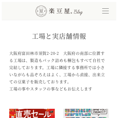
メ
イ
ン
コ
工場と実店舗情報
ン
テ
ン
大阪府富田林市須賀2-20-2 大阪府の南部に位置す
ツ
る工場は、製造もパック詰めも梱包もすべて自社で
へ
完結しております。工場に隣接する事務所では小さ
移
いながらも品ぞろえはよく、工場から直接、出来立
動
ての豆菓子を販売しております。
工場の事やスタッフの事などもお伝えします