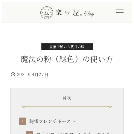
メ
イ
ン
コ
ン
テ
カテゴリー
カテゴリー
豆菓子と簡単手抜きレシピ
豆菓子屋の３代目の嫁
ン
魔法の粉（緑色）の使い方
ツ
へ
2021年4月27日
投稿日
移
動
目次
時短フレンチトースト