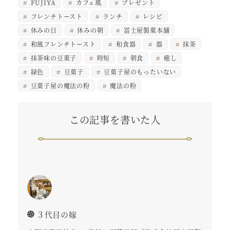
FUJIYA
カフェ風
プレゼント
フレンチトースト
ランチ
レシピ
休みの日
休みの朝
冨士屋製菓本舗
和風フレンチトースト
和食器
器
抹茶
抹茶味の豆菓子
時短
朝食
癒し
緑色
豆菓子
豆菓子屋のもったいない
豆菓子屋の魔法の粉
魔法の粉
この記事を書いた人
３代目の嫁