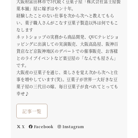
大阪府富田林市で3代続く豆菓子屋「株式会社冨士屋製
菓本舗」屋に嫁ぎはやン十年。
経験したことのない仕事を次から次へと教えてもら
い、菓子職人さんがこなす豆菓子製造以外は何でもこ
なします
ネットショップの実務から商品開発、QVCテレビショ
ッピングに出演しての実演販売、大阪高島屋、阪神百
貨店など京阪神地区のデパートでの催事販売、お客様
とのライブイベントなど楽豆屋の「なんでも屋さん」
です。
大阪産の豆菓子を通じ、楽しさを覚え次から次へと仕
事を増やしています(笑)。豆菓子が世界一大好きな豆
菓子屋の三代目の嫁、毎日豆菓子が食べれてとっても
幸せ♪
記事一覧
X
Facebook
Instagram