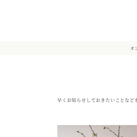
メ
イ
ン
コ
ン
テ
オ
ン
ツ
へ
移
動
早くお知らせしておきたいことなど