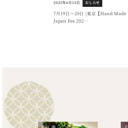
2025年6月13日
おしらせ
投稿日
7月19日～20日 |東京【Hand Made 
Japan Fes 202…
投
稿
の
ペ
ー
ジ
送