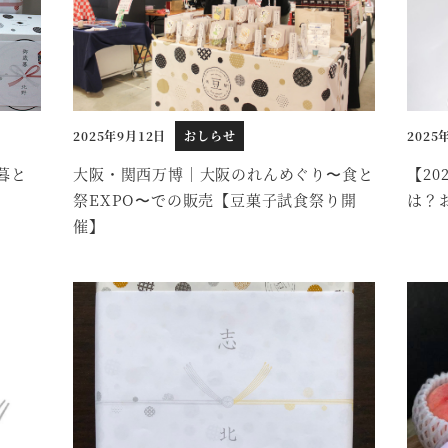
2025年9月12日
おしらせ
2025
投稿日
投稿日
暮と
大阪・関西万博｜大阪のれんめぐり〜食と
【2
祭EXPO〜での販売【豆菓子試食祭り開
は？
催】