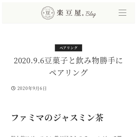
メ
イ
ン
コ
ン
テ
カテゴリー
ペアリング
ン
2020.9.6豆菓子と飲み物勝手に
ツ
ペアリング
へ
移
2020年9月6日
動
投稿日
ファミマのジャスミン茶