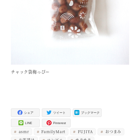
チャック袋梅っぴー
シェア
ツイート
ブックマーク
LINE
Pinterest
asmr
FamilyMart
FUJIYA
おつまみ
お茶請け
コンビニ
サクサク