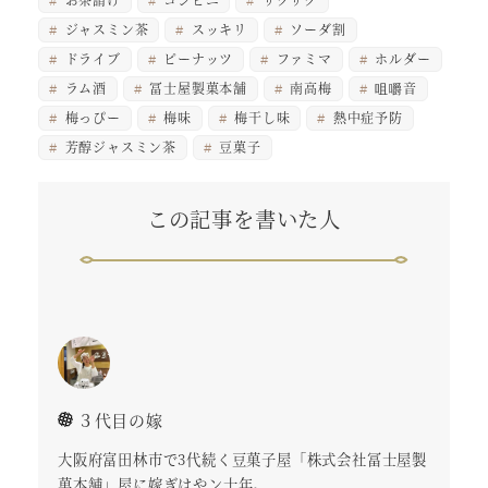
ジャスミン茶
スッキリ
ソーダ割
ドライブ
ピーナッツ
ファミマ
ホルダー
ラム酒
冨士屋製菓本舗
南高梅
咀嚼音
梅っぴー
梅味
梅干し味
熱中症予防
芳醇ジャスミン茶
豆菓子
この記事を書いた人
３代目の嫁
大阪府富田林市で3代続く豆菓子屋「株式会社冨士屋製
菓本舗」屋に嫁ぎはやン十年。