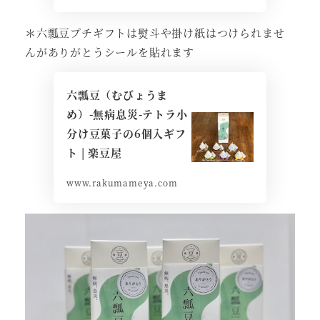
＊六瓢豆プチギフトは熨斗や掛け紙はつけられませ
んがありがとうシールを貼れます
六瓢豆（むびょうま
め）-無病息災-テトラ小
分け豆菓子の6個入ギフ
ト | 楽豆屋
www.rakumameya.com