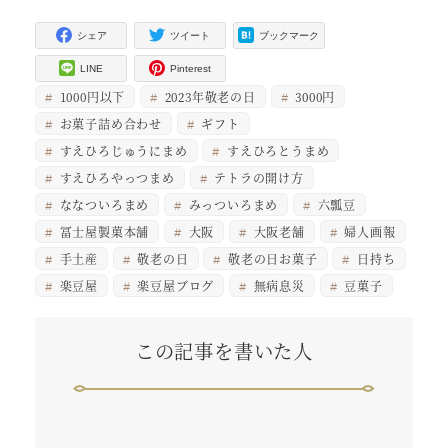
シェア
ツイート
ブックマーク
LINE
Pinterest
1000円以下
2023年敬老の日
3000円
お菓子詰め合わせ
ギフト
すえひろじゅうにまめ
すえひろとうまめ
すえひろやっつまめ
テトラの開け方
ななついろまめ
みっついろまめ
六瓢豆
冨士屋製菓本舗
大阪
大阪老舗
婦人画報
手土産
敬老の日
敬老の日お菓子
日持ち
楽豆屋
楽豆屋ブログ
無病息災
豆菓子
この記事を書いた人