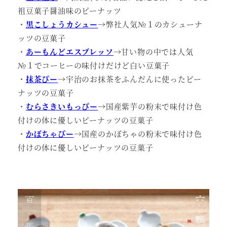
祖豆菓子醤油味のピーナッツ
・
黒こしょうカシュー
→弊社人気№１のカシューナ
ッツの豆菓子
・
あーもんどエスプレッソ
→甘い物の中では人気
№１でコーヒーの味付けだけど白い豆菓子
・
抹茶ぴー
→宇治のお抹茶をふんだんに使ったピー
ナッツの豆菓子
・
むらさきいもっぴー
→国産紫芋の粉末で味付け色
付けの体に優しいピーナッツの豆菓子
・
かぼちゃぴー
→国産のかぼちゃの粉末で味付け色
付けの体に優しいピーナッツの豆菓子