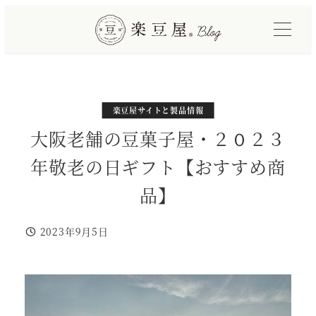
メ
イ
ン
コ
ン
テ
カテゴリー
カテゴリー
カテゴリー
楽豆屋サイトと製品情報
日本の習慣や行事
イベント
ン
大阪老舗の豆菓子屋・２０２３
ツ
年敬老の日ギフト【おすすめ商
へ
移
品】
動
2023年9月5日
投稿日