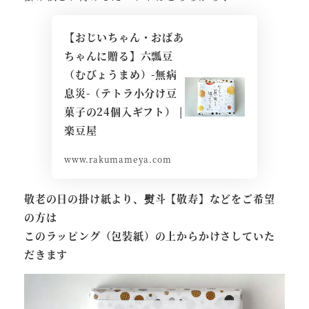
【おじいちゃん・おばあ
ちゃんに贈る】六瓢豆
（むびょうまめ）-無病
息災-（テトラ小分け豆
菓子の24個入ギフト） |
楽豆屋
www.rakumameya.com
敬老の日の掛け紙より、熨斗【敬寿】などをご希望
の方は
このラッピング（包装紙）の上からかけさしていた
だきます