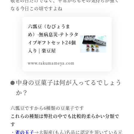
敬老の日だけでなく、平常からもその気持ちが強く
なる今日この頃ですよね
六瓢豆（むびょうま
め）-無病息災-テトラタ
イプギフトセット24個
入り | 楽豆屋
www.rakumameya.com
中身の豆菓子は何が入ってるでしょう
か？
六瓢豆ですから6種類の豆菓子です
これらの種類は弊社の中でも比較的柔らかい分類で
す
・
雀の玉子
→大阪産(もん)名品に認定を頂いている元