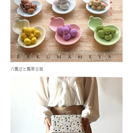
六瓢豆と瓢箪豆皿