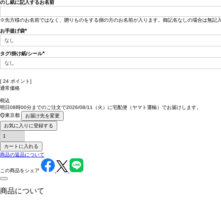
のし紙に記入するお名前
※先方様のお名前ではなく、贈りものをする側の方のお名前が入ります。御記名なしの場合は無記
お手提げ袋
(必
須)
タグ/掛け紙/シール
(必
須)
[
24
ポイント]
通常価格
税込
明日
08時00分
までのご注文で
2026/08/11（火）
に
宅配便（ヤマト運輸）
でお届けします。
東京都
お届け先を変更
お気に入りに登録する
カートに入れる
商品の返品について
この商品をシェア
商品について