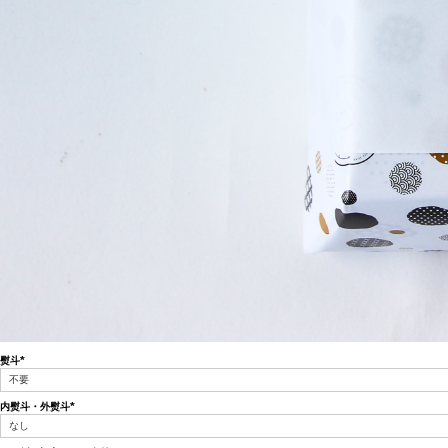
熨斗
(必
須)
内熨斗・外熨斗
(必
須)