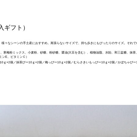
入ギフト）
、様々なシーンの手土産におすすめ。嵩張らないサイズで、持ち歩きにもぴったりのサイズ。それでい
、寒梅粉ミックス、小麦粉、砂糖、粉砂糖、醤油(大豆を含む）、植物油脂、水飴、和三盆糖、抹茶
ミンE、ビタミンＣ）
0ｇ×2個／抹茶ぴー10ｇ×2個／梅っぴー10ｇ×2個／むらさきいもっぴー10ｇ×2個／かぼちゃぴー1