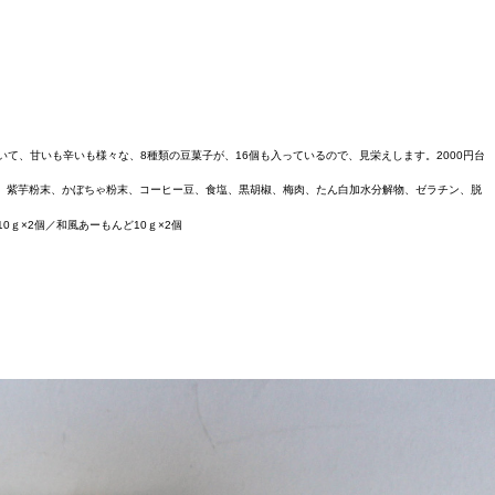
て、甘いも辛いも様々な、8種類の豆菓子が、16個も入っているので、見栄えします。2000円台
、紫芋粉末、かぼちゃ粉末、コーヒー豆、食塩、黒胡椒、梅肉、たん白加水分解物、ゼラチン、脱
0ｇ×2個／和風あーもんど10ｇ×2個