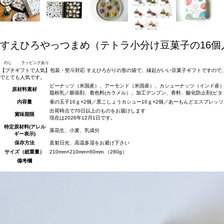
すえひろやっつまめ（テトラ小分け豆菓子の16個
のし
ラッピングあり
【プチギフトで人気】包装・熨斗対応 すえひろがりの形の袋で、縁起がいい豆菓子ギフトですので
でとても人気です。
ピーナッツ（米国産）、アーモンド（米国産）、カシューナッツ（インド産）
原材料
素材
脂粉乳／膨張剤、着色料(カラメル）、加工デンプン、香料、酸化防止剤(ビタ
内容量
雀の玉子10ｇ×2個／黒こしょうカシュー10ｇ×2個／あーもんどエスプレッソ1
出荷時点で70日以上のものをお届けします
賞味期限
現在は2026年12月1日です。
特定原材料(アレル
落花生、小麦、乳成分
ギー表示)
保存方法
直射日光、高温多湿をお避け下さい
サイズ（総重量）
210mm×210mm×60mm （280g）
備考欄