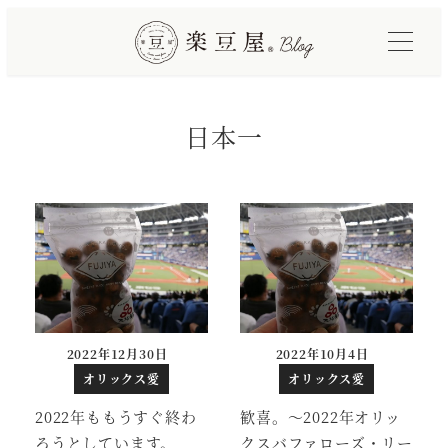
メ
イ
ン
コ
日本一
ン
テ
ン
ツ
へ
移
動
2022年12月30日
2022年10月4日
投稿日
投稿日
オリックス愛
オリックス愛
2022年ももうすぐ終わ
歓喜。～2022年オリッ
ろうとしています。
クスバファローズ・リー