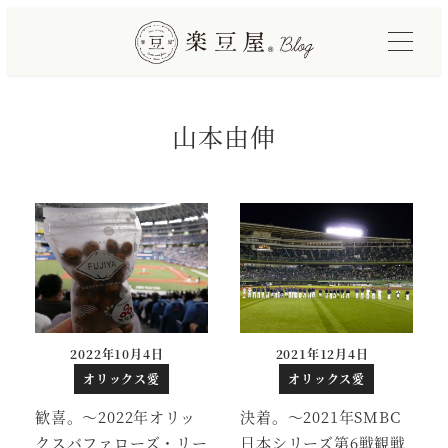
メ
イ
ン
コ
山本由伸
ン
テ
ン
ツ
へ
移
動
2022年10月4日
2021年12月4日
投稿日
投稿日
オリックス愛
オリックス愛
歓喜。～2022年オリッ
決着。～2021年SMBC
クスバファローズ・リー
日本シリーズ第6戦観戦