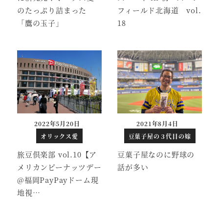
のたっぷり詰まった
フィールド北海道 vol.
「鷹の玉子」
18
2022年5月20日
2021年8月4日
投稿日
投稿日
オリックス愛
豆菓子屋の３代目の嫁
旅豆倶楽部 vol.10【ア
豆菓子屋なのに野球の
メリカンピーナッツデー
話が多い
@福岡PayPayドーム現
地視…