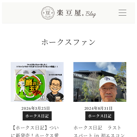
メ
イ
ン
コ
ホークスファン
ン
テ
ン
ツ
へ
移
動
2026年3月25日
2024年8月31日
投稿日
投稿日
ホークス日記
ホークス日記
【ホークス日記】つい
ホークス日記 ラスト
に新発売！ホークス愛
スパート in 初エスコン