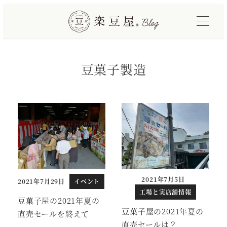
メ
イ
ン
コ
豆菓子製造
ン
テ
ン
ツ
へ
移
動
2021年7月5日
2021年7月29日
イベント
投稿日
投稿日
工場と実店舗情報
豆菓子屋の2021年夏の
豆菓子屋の2021年夏の
直売セールを終えて
直売セールは？