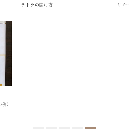
テトラの開け方
リモ
の例）