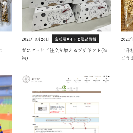
2021年3月26日
楽豆屋サイトと製品情報
2021
投稿日
投稿日
に
春にグッとご注文が増えるプチギフト(進
一升
物)
ごう