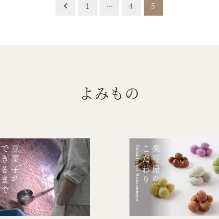
1
…
4
5
よみもの