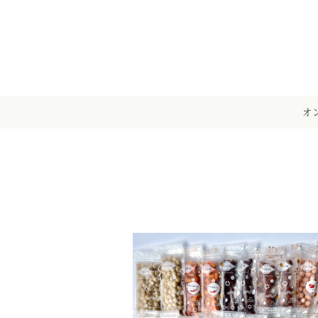
メ
イ
ン
コ
ン
テ
オ
ン
ツ
へ
移
動