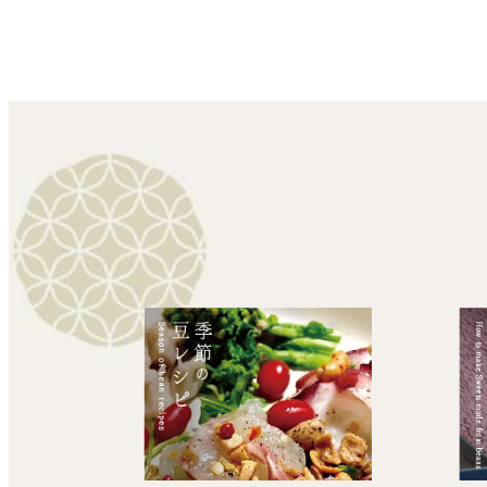
投
稿
の
ペ
ー
ジ
送
り