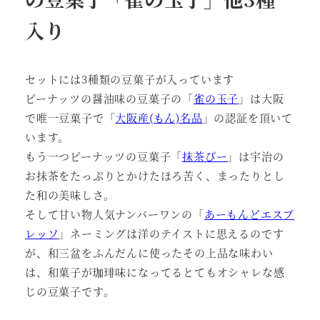
入り
セットには3種類の豆菓子が入っています
ピーナッツの醤油味の豆菓子の「
雀の玉子
」は大阪
で唯一豆菓子で「
大阪産(もん)名品
」の認証を頂いて
います。
もう一つピーナッツの豆菓子「
抹茶ぴー
」は宇治の
お抹茶をたっぷりとかけたほろ苦く、まったりとし
た和の美味しさ。
そして甘い物人気ナンバーワンの「
あーもんどエスプ
レッソ
」ネーミングは洋のテイストに思えるのです
が、和三盆をふんだんに使ったその上品な味わい
は、和菓子が珈琲味になってるとてもオシャレな感
じの豆菓子です。