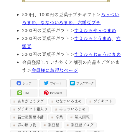
500円、1000円の豆菓子プチギフト＞
みっつい
ろまめ、ななついろまめ、六瓢豆プチ
2000円の豆菓子ギフト＞
すえひろやっつまめ
3000円の豆菓子ギフト＞
すえひろとうまめ
、
六
瓢豆
5000円の豆菓子ギフト＞
すえひろじゅうにまめ
会員登録していただくと割引の商品もございま
す＞
会員様にお得なページ
シェア
ツイート
ブックマーク
LINE
Pinterest
ありがとうタグ
ななついろまめ
プチギフト
プチギフト箱入り
みっついろまめ
冨士屋製菓本舗
卒業
婦人画報
春の贈り物
楽豆屋
楽豆屋ブログ