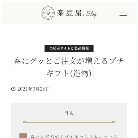
メ
イ
ン
コ
ン
テ
カテゴリー
カテゴリー
楽豆屋サイトと製品情報
おすすめとランキング
ン
春にグッとご注文が増えるプチ
ツ
ギフト(進物)
へ
移
2021年3月26日
動
投稿日
目次
春に人気がでるプチギフト「みっついろ