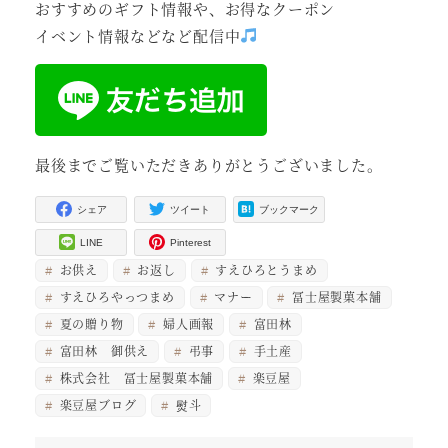
おすすめのギフト情報や、お得なクーポン
イベント情報などなど配信中
最後までご覧いただきありがとうございました。
シェア
ツイート
ブックマーク
LINE
Pinterest
お供え
お返し
すえひろとうまめ
すえひろやっつまめ
マナー
冨士屋製菓本舗
夏の贈り物
婦人画報
富田林
富田林 御供え
弔事
手土産
株式会社 冨士屋製菓本舗
楽豆屋
楽豆屋ブログ
熨斗