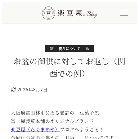
メ
イ
ン
コ
ン
テ
カテゴリー
カテゴリー
楽豆屋サイトと製品情報
熨斗について
ン
お盆の御供に対してお返し（関
ツ
西での例）
へ
移
2026年8月7日
動
更新日
大阪府富田林市にある老舗の 豆菓子屋
冨士屋製菓本舗のオリジナルブランド
楽豆屋（らくまめや）
ブログへようこそ！
今回はお盆のお供えの「お返し」についてです。