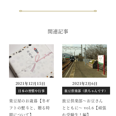
関連記事
2021年12月15日
2021年2月6日
投稿日
投稿日
日本の習慣や行事
旅豆倶楽部（鉄ちゃんです）
楽豆屋のお歳暮【冬ギ
旅豆倶楽部～お豆さん
フトの熨斗と、贈る時
とともに～ vol.6【頑張
期について】
れ受験生！編】