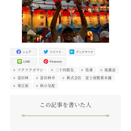
シェア
ツイート
ブックマーク
LINE
Pinterest
ツクツクボウシ
二十四節気
処暑
地蔵盆
富田林
富田林市
株式会社 冨士屋製菓本舗
楽豆屋
秋の気配
この記事を書いた人