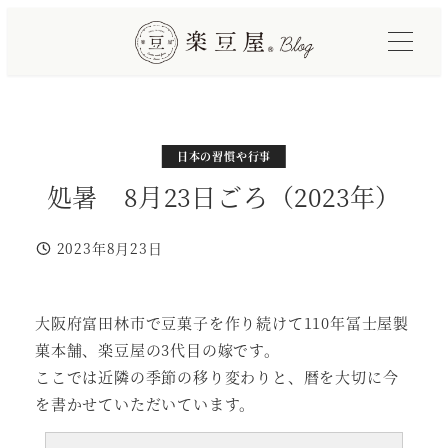
メ
イ
ン
コ
ン
テ
カテゴリー
カテゴリー
日本の習慣や行事
四季折々
ン
処暑 8月23日ごろ（2023年）
ツ
へ
2023年8月23日
投稿日
移
動
大阪府富田林市で豆菓子を作り続けて110年冨士屋製
菓本舗、楽豆屋の3代目の嫁です。
ここでは近隣の季節の移り変わりと、暦を大切に今
を書かせていただいています。