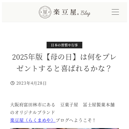
メ
イ
ン
コ
ン
テ
カテゴリー
日本の習慣や行事
ン
2025年版【母の日】は何をプレ
ツ
ゼントすると喜ばれるかな？
へ
移
2023年4月28日
動
投稿日
大阪府富田林市にある 豆菓子屋 冨士屋製菓本舗
のオリジナルブランド
楽豆屋（らくまめや）
ブログへようこそ！