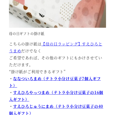
母の日ギフトの掛け紙
こちらの掛け紙は
【母の日ラッピング】すえひろと
うまめ
だけでなく
ご希望であれば、その他のギフトにもかけさせてい
ただけます。
“掛け紙がご利用できるギフト”
・
ななついろまめ（テトラ小分け豆菓子7個入ギフ
ト）
・
すえひろやっつまめ（テトラ小分け豆菓子の16個
入ギフト）
・
すえひろじゅうにまめ（テトラ小分け豆菓子の40
個入ギフト）