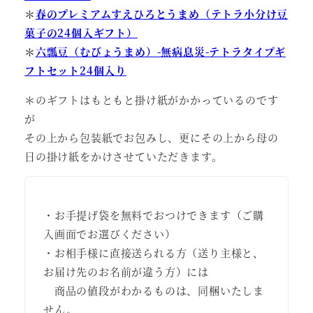
＊
春のプレミアムすえひろとうまめ（テトラ小分け豆
菓子の24個入ギフト）
＊
六瓢豆（むびょうまめ）-無病息災-テトラタイプギ
フトセット24個入り
＊のギフトはもともと掛け紙がかかっているのです
が
その上から包装紙でお包みし、更にその上から母の
日の掛け紙をかけさせていただきます。
・お手提げ袋を無料でおつけできます（ご購
入画面でお選びください）
・お相手様に直接送られる方（送り主様と、
お届け先のお名前が違う方）には
商品の値段がわかるものは、同梱いたしま
せん。