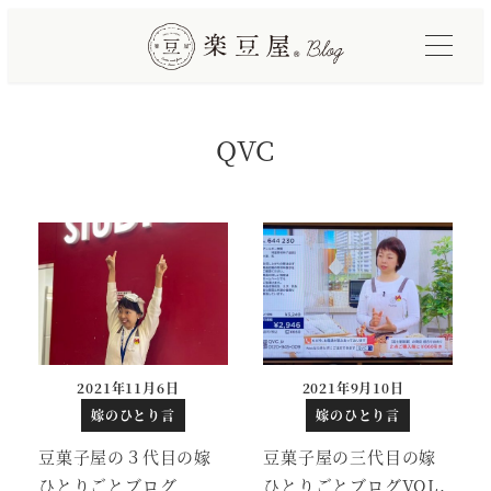
メ
イ
ン
コ
QVC
ン
テ
ン
ツ
へ
移
動
2021年11月6日
2021年9月10日
投稿日
投稿日
嫁のひとり言
嫁のひとり言
豆菓子屋の３代目の嫁
豆菓子屋の三代目の嫁
ひとりごとブログ
ひとりごとブログVOL.