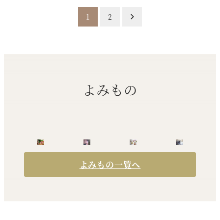
投
1
2
稿
の
ペ
よみもの
ー
ジ
送
り
よみもの一覧へ