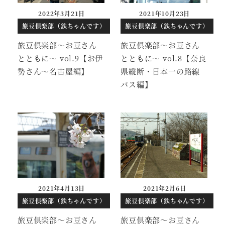
2022年3月21日
2021年10月23日
投稿日
投稿日
旅豆倶楽部（鉄ちゃんです）
旅豆倶楽部（鉄ちゃんです）
旅豆倶楽部～お豆さん
旅豆倶楽部～お豆さん
とともに～ vol.9【お伊
とともに～ vol.8【奈良
勢さん～名古屋編】
県縦断・日本一の路線
バス編】
2021年4月13日
2021年2月6日
投稿日
投稿日
旅豆倶楽部（鉄ちゃんです）
旅豆倶楽部（鉄ちゃんです）
旅豆倶楽部～お豆さん
旅豆倶楽部～お豆さん