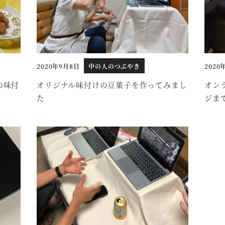
2020年9月8日
中の人のつぶやき
2020
投稿日
投稿日
の味付
オリジナル味付けの豆菓子を作ってみまし
オン
た
ジま