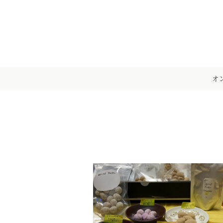
メ
イ
ン
コ
ン
テ
オ
ン
ツ
へ
移
動