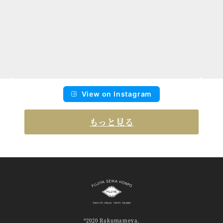
View on Instagram
もっと見る
®2020 Rakumameya.