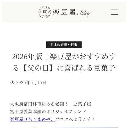
メ
イ
ン
コ
ン
テ
カテゴリー
カテゴリー
日本の習慣や行事
おしらせ
ン
2026年版｜楽豆屋がおすすめす
ツ
る【父の日】に喜ばれる豆菓子
へ
移
2025年5月15日
動
投稿日
大阪府富田林市にある老舗の 豆菓子屋
冨士屋製菓本舗のオリジナルブランド
楽豆屋（らくまめや）
ブログへようこそ！