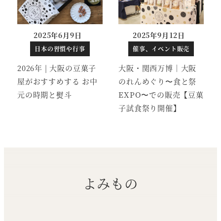
2025年6月9日
2025年9月12日
投稿日
投稿日
日本の習慣や行事
催事、イベント販売
2026年 | 大阪の豆菓子
大阪・関西万博｜大阪
屋がおすすめする お中
のれんめぐり〜食と祭
元の時期と熨斗
EXPO〜での販売【豆菓
子試食祭り開催】
よみもの