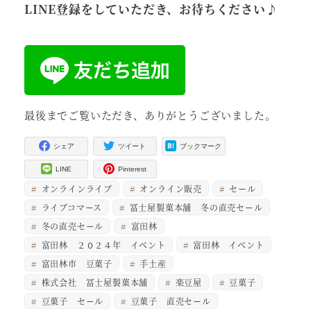
LINE登録をしていただき、お待ちください♪
最後までご覧いただき、ありがとうございました。
シェア
ツイート
ブックマーク
LINE
Pinterest
オンラインライブ
オンライン販売
セール
ライブコマース
冨士屋製菓本舗 冬の直売セール
冬の直売セール
富田林
富田林 ２０２４年 イベント
富田林 イベント
富田林市 豆菓子
手土産
株式会社 冨士屋製菓本舗
楽豆屋
豆菓子
豆菓子 セール
豆菓子 直売セール