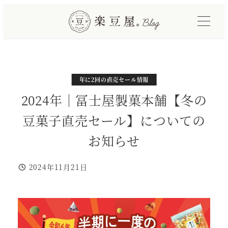
メ
イ
ン
コ
ン
テ
カテゴリー
カテゴリー
カテゴリー
年に2回の直売セール情報
ライブショッピング
工場と実店舗情報
ン
2024年｜冨士屋製菓本舗【冬の
ツ
豆菓子直売セール】についての
へ
移
お知らせ
動
2024年11月21日
投稿日