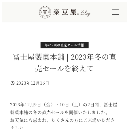
メ
イ
ン
コ
ン
テ
カテゴリー
年に2回の直売セール情報
ン
冨士屋製菓本舗 | 2023年冬の直
ツ
売セールを終えて
へ
移
2023年12月16日
動
投稿日
2023年12月9日（金）・10日（土）の2日間、冨士屋
製菓本舗の冬の直売セールを開催いたしました。
お天気にも恵まれ、たくさんの方にご来場いただき
ました。