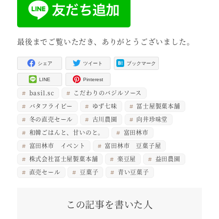
最後までご覧いただき、ありがとうございました。
シェア
ツイート
ブックマーク
LINE
Pinterest
basil.sc
こだわりのバジルソース
バタフライピー
ゆず七味
冨士屋製菓本舗
冬の直売セール
古川農園
向井珍味堂
和韓ごはんと、甘いのと。
富田林市
富田林市 イベント
富田林市 豆菓子屋
株式会社冨士屋製菓本舗
楽豆屋
益田農園
直売セール
豆菓子
青い豆菓子
この記事を書いた人