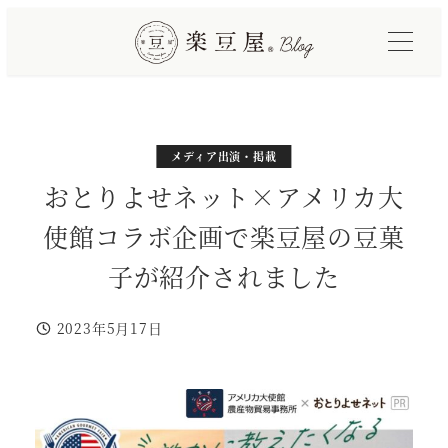
メ
イ
ン
コ
ン
テ
カテゴリー
メディア出演・掲載
ン
おとりよせネット×アメリカ大
ツ
使館コラボ企画で楽豆屋の豆菓
へ
移
子が紹介されました
動
2023年5月17日
投稿日