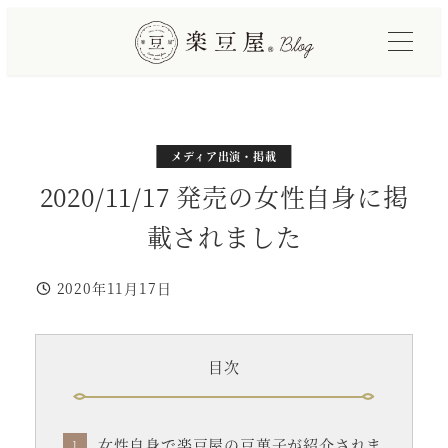
メ
イ
ン
コ
ン
テ
カテゴリー
メディア出演・掲載
ン
2020/11/17 発売の女性自身に掲
ツ
載されました
へ
移
2020年11月17日
動
投稿日
目次
女性自身で楽豆屋の豆菓子が紹介されま