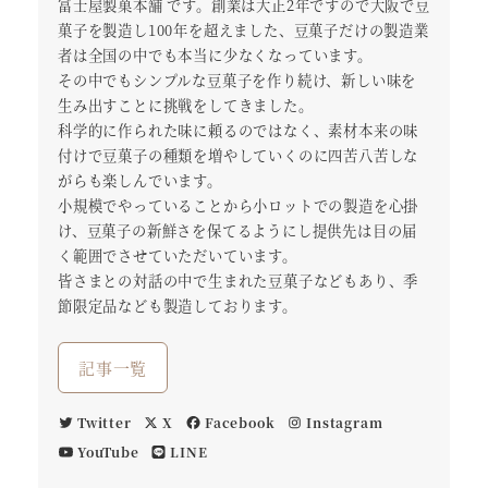
冨士屋製菓本舗 です。創業は大正2年ですので大阪で豆
菓子を製造し100年を超えました、豆菓子だけの製造業
者は全国の中でも本当に少なくなっています。
その中でもシンプルな豆菓子を作り続け、新しい味を
生み出すことに挑戦をしてきました。
科学的に作られた味に頼るのではなく、素材本来の味
付けで豆菓子の種類を増やしていくのに四苦八苦しな
がらも楽しんでいます。
小規模でやっていることから小ロットでの製造を心掛
け、豆菓子の新鮮さを保てるようにし提供先は目の届
く範囲でさせていただいています。
皆さまとの対話の中で生まれた豆菓子などもあり、季
節限定品なども製造しております。
記事一覧
Twitter
X
Facebook
Instagram
YouTube
LINE