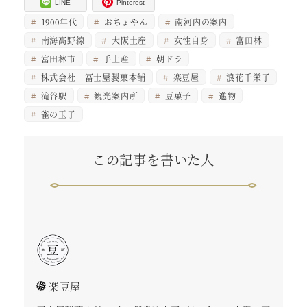
LINE
Pinterest
1900年代
おちょやん
南河内の案内
南海高野線
大阪土産
女性自身
富田林
富田林市
手土産
朝ドラ
株式会社 冨士屋製菓本舗
楽豆屋
浪花千栄子
滝谷駅
観光案内所
豆菓子
進物
雀の玉子
この記事を書いた人
楽豆屋