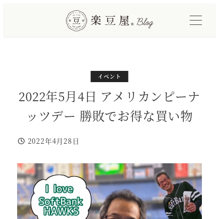
メ
イ
ン
コ
ン
テ
カテゴリー
イベント
ン
2022年5月4日 アメリカンピーナ
ツ
ッツデー 勝敗でお得な買い物
へ
移
2022年4月28日
動
投稿日