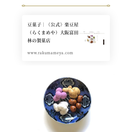
豆菓子｜《公式》楽豆屋
（らくまめや）大阪富田
林の製菓店
www.rakumameya.com