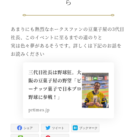
ら
あまりにも熱烈なホークスファンの豆菓子屋の3代目
社長、このイベントに至るまでの道のりと
実は色々夢があるそうです。詳しくは下記のお話を
お読みください
三代目社長は野球狂。大
阪の豆菓子屋の野望「ピ
ーナッツ菓子で日本プロ
野球に参戦！」
prtimes.jp
シェア
ツイート
ブックマーク