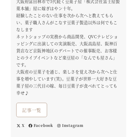
大阪府富田林市で3代続く豆菓子屋「株式会社冨士屋製
菓本舗」屋に嫁ぎはやン十年。
経験したことのない仕事を次から次へと教えてもら
い、菓子職人さんがこなす豆菓子製造以外は何でもこ
なします
ネットショップの実務から商品開発、QVCテレビショ
ッピングに出演しての実演販売、大阪高島屋、阪神百
貨店など京阪神地区のデパートでの催事販売、お客様
とのライブイベントなど楽豆屋の「なんでも屋さん」
です。
大阪産の豆菓子を通じ、楽しさを覚え次から次へと仕
事を増やしています(笑)。豆菓子が世界一大好きな豆
菓子屋の三代目の嫁、毎日豆菓子が食べれてとっても
幸せ♪
記事一覧
X
Facebook
Instagram