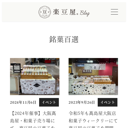
メ
イ
ン
コ
銘菓百選
ン
テ
ン
ツ
へ
移
動
2024年11月6日
イベント
2023年9月26日
イベント
投稿日
投稿日
【2024年催事】大阪髙
令和5年も髙島屋大阪店
島屋・和菓子売り場に
和菓子ウィークリーにて
て、楽豆屋の豆菓子を
楽豆屋の豆菓子を期間