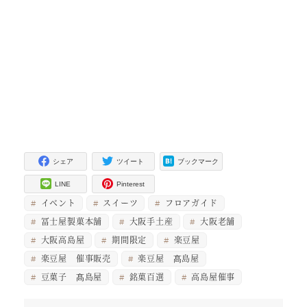
シェア
ツイート
ブックマーク
LINE
Pinterest
イベント
スイーツ
フロアガイド
冨士屋製菓本舗
大阪手土産
大阪老舗
大阪高島屋
期間限定
楽豆屋
楽豆屋 催事販売
楽豆屋 髙島屋
豆菓子 髙島屋
銘菓百選
高島屋催事