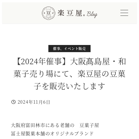
メ
イ
ン
コ
ン
テ
カテゴリー
カテゴリー
催事、イベント販売
イベント
ン
【2024年催事】大阪髙島屋・和
ツ
菓子売り場にて、楽豆屋の豆菓
へ
移
子を販売いたします
動
2024年11月6日
投稿日
大阪府富田林市にある老舗の 豆菓子屋
冨士屋製菓本舗のオリジナルブランド