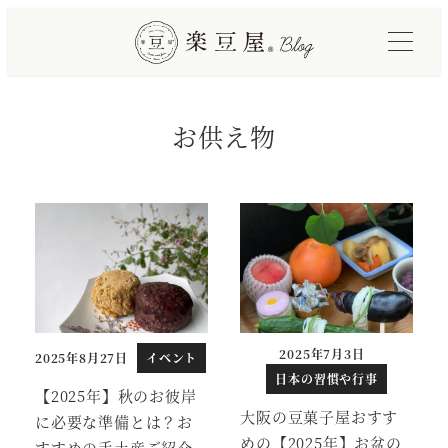
メ
イ
ン
コ
お供え物
ン
テ
ン
ツ
へ
移
動
2025年7月3日
2025年8月27日
イベント
投稿日
投稿日
日本の習慣や行事
【2025年】秋のお彼岸
大阪の豆菓子屋おすす
に必要な準備とは？お
めの【2025年】お盆の
すすめの手土産ご紹介