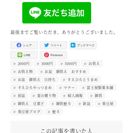
最後までご覧いただき、ありがとうございました。
シェア
ツイート
ブックマーク
LINE
Pinterest
2000円
3000円
5000円
お供え
お供え物
お盆 御供え おすすめ
お盆 御供え 日持ち
すえひろとうまめ
すえひろやっつまめ
マナー
冨士屋製菓本舗
初盆
夏の贈り物
婦人画報
御供
御供え 豆菓子
御供熨斗
新盆
楽豆屋
楽豆屋ブログ
熨斗
この記事を書いた人