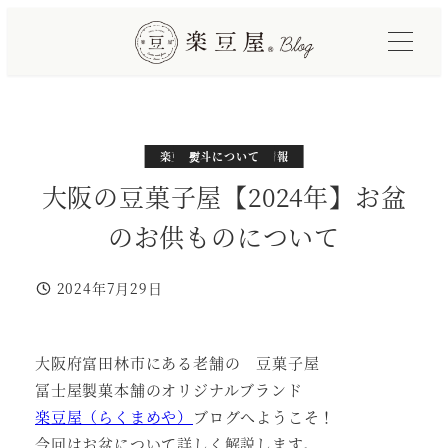
メ
イ
ン
コ
ン
テ
カテゴリー
カテゴリー
カテゴリー
楽豆屋サイトと製品情報
日本の習慣や行事
熨斗について
ン
大阪の豆菓子屋【2024年】お盆
ツ
のお供ものについて
へ
移
2024年7月29日
動
投稿日
大阪府富田林市にある老舗の 豆菓子屋
冨士屋製菓本舗のオリジナルブランド
楽豆屋（らくまめや）
ブログへようこそ！
今回はお盆について詳しく解説します。