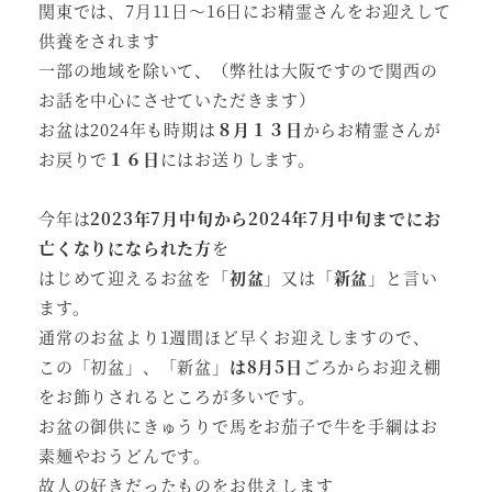
関東では、7月11日～16日にお精霊さんをお迎えして
供養をされます
一部の地域を除いて、（弊社は大阪ですので関西の
お話を中心にさせていただきます）
お盆は2024年も時期は
８月１３日
からお精霊さんが
お戻りで
１６日
にはお送りします。
今年は
2023年7月中旬から2024年7月中旬までにお
亡くなりになられた方
を
はじめて迎えるお盆を「
初盆
」又は「
新盆
」と言い
ます。
通常のお盆より1週間ほど早くお迎えしますので、
この「初盆」、「新盆」
は8月5日
ごろからお迎え棚
をお飾りされるところが多いです。
お盆の御供にきゅうりで馬をお茄子で牛を手綱はお
素麺やおうどんです。
故人の好きだったものをお供えします