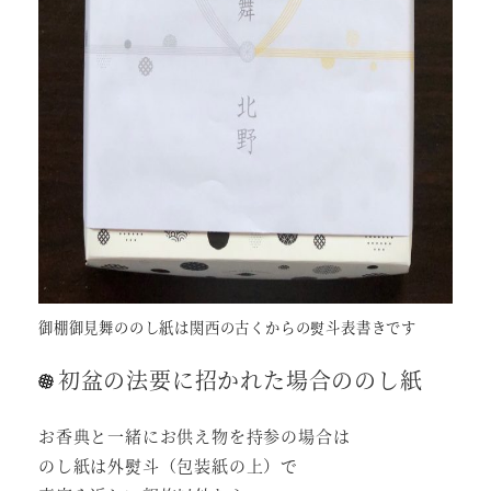
御棚御見舞ののし紙は関西の古くからの熨斗表書きです
初盆の法要に招かれた場合ののし紙
お香典と一緒にお供え物を持参の場合は
のし紙は外熨斗（包装紙の上）で