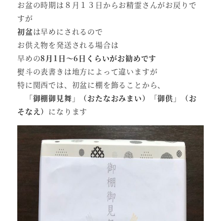
お盆の時期は８月１３日からお精霊さんがお戻りで
すが
初盆
は早めにされるので
お供え物を発送される場合は
早めの
8月1日～6日くらいがお勧めです
熨斗の表書きは地方によって違いますが
特に関西では、初盆に棚を飾ることから、
「御棚御見舞」（おたなおみまい）「御供」（お
そなえ）
になります