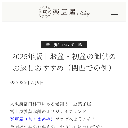
メ
イ
ン
コ
ン
テ
カテゴリー
カテゴリー
楽豆屋サイトと製品情報
熨斗について
ン
2025年版｜お盆・初盆の御供の
ツ
お返しおすすめ（関西での例）
へ
移
2025年7月9日
動
投稿日
大阪府富田林市にある老舗の 豆菓子屋
冨士屋製菓本舗のオリジナルブランド
楽豆屋（らくまめや）
ブログへようこそ！
今回はお盆のお供えの「お返し」についてです。