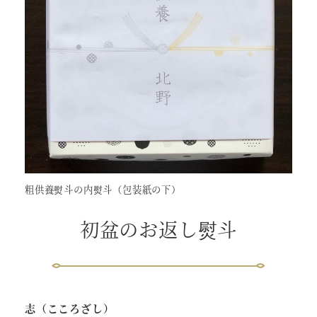
粗供養熨斗の内熨斗（包装紙の下）
初盆のお返し熨斗
志（こころざし）