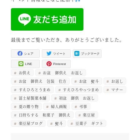
最後までご覧いただき、ありがとうございました。
シェア
ツイート
ブックマーク
LINE
Pinterest
お供え
お盆 御供え お返し
お盆 御供え 包装 仕方
お盆 熨斗
お返し
すえひろとうまめ
すえひろやっつまめ
マナー
冨士屋製菓本舗
初盆 御供 お返し
夏の贈り物
婦人画報
弔事
日持ちする 和菓子 御供え
楽豆屋
楽豆屋ブログ
熨斗
豆菓子 ギフト