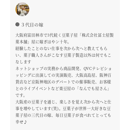
３代目の嫁
大阪府富田林市で3代続く豆菓子屋「株式会社冨士屋製
菓本舗」屋に嫁ぎはやン十年。
経験したことのない仕事を次から次へと教えてもら
い、菓子職人さんがこなす豆菓子製造以外は何でもこ
なします
ネットショップの実務から商品開発、QVCテレビショ
ッピングに出演しての実演販売、大阪高島屋、阪神百
貨店など京阪神地区のデパートでの催事販売、お客様
とのライブイベントなど楽豆屋の「なんでも屋さん」
です。
大阪産の豆菓子を通じ、楽しさを覚え次から次へと仕
事を増やしています(笑)。豆菓子が世界一大好きな豆
菓子屋の三代目の嫁、毎日豆菓子が食べれてとっても
幸せ♪