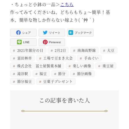
・ちょっと小鉢の一品＞
こちら
作ってみてくださいね、どちらもちょ～簡単！基
本、簡単な物しか作らない嫁より( ´艸｀)
シェア
ツイート
ブックマーク
LINE
Pinterest
2021年節分の日
2月2日
南海高野線
大豆
富田林市
工場で豆まき大会
手ぬぐい
株式会社 冨士屋製菓本舗
楽しい画像
楽豆屋
滝谷駅
福豆
節分
節分画像
節分福豆
豆菓子プレゼント
この記事を書いた人