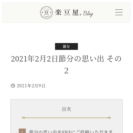
メ
イ
ン
コ
ン
テ
カテゴリー
カテゴリー
イベント
節分
ン
2021年2月2日節分の思い出 その
ツ
２
へ
移
2021年2月9日
動
投稿日
目次
節分の思い出をSNSにご投稿いただきま