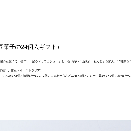
菓子の24個入ギフト）
。楽豆屋の豆菓子で一番辛い「踊るマサラカシュー」と、香り高い「山椒あーもんど」を加え、10種類
ド産）、空豆（オーストラリア）
ッソ10ｇ×2個／抹茶ぴー10ｇ×2個／山椒あーもんど10ｇ×3個／カレー空豆10ｇ×2個／梅っぴー1