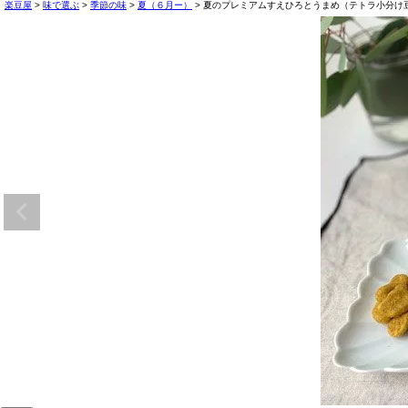
楽豆屋
味で選ぶ
季節の味
夏（６月ー）
夏のプレミアムすえひろとうまめ（テトラ小分け豆