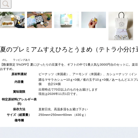
夏のプレミアムすえひろとうまめ（テトラ小分け豆
のし
ラッピングあり
【数量限定 5%OFF】夏にぴったりの豆菓子を、ギフトの中で1番人気な3000円台のセットに
おすすめ。
原材料
素材
ピーナッツ（米国産）、アーモンド（米国産）、カシューナッツ（イン
踊るマサラカシュー10ｇ×3個／雀の玉子10ｇ×3個／あーもんどエスプレ
内容量
個 合計24個
出荷時点で70日以上のものをお届けします
賞味期限
現在は2026年11月1日です。
特定原材料(アレルギー表
示)
保存方法
直射日光、高温多湿をお避け下さい
サイズ（総重量）
250mm×250mm×60mm （430ｇ）
備考欄