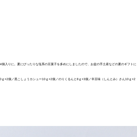
を24個入りに。夏にぴったりな塩系の豆菓子を多めにしましたので、お盆の手土産などの夏のギフトに
0ｇ×2個／黒こしょうカシュー10ｇ×2個／のりくるんと8ｇ×3個／辛豆味（しんとみ）さん10ｇ×2