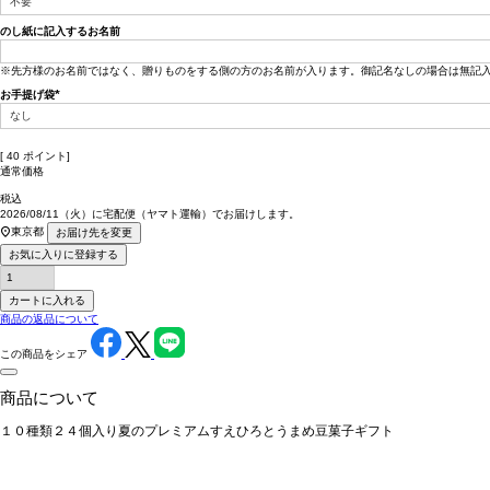
須)
のし紙に記入するお名前
※先方様のお名前ではなく、贈りものをする側の方のお名前が入ります。御記名なしの場合は無記
お手提げ袋
(必
須)
[
40
ポイント]
通常価格
税込
2026/08/11（火）
に
宅配便（ヤマト運輸）
でお届けします。
東京都
お届け先を変更
お気に入りに登録する
カートに入れる
商品の返品について
この商品をシェア
商品について
１０種類２４個入り夏のプレミアムすえひろとうまめ豆菓子ギフト