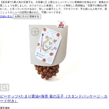
【楽豆屋で1番人気の豆菓子を、大容量に】上質なカシューナッツに寒梅粉の生地をかけ、粗挽きの
黒こしょうを塗しました。カリカリとした食感と、ピリッと美味しい黒胡椒は「豆菓子の概念が変
わった」と言っていただけるほど。珍しいお菓子として、プチギフトや、手土産にも人気です。黒
こしょうカシューの説明が書かれた、可愛いカード付き。
詳細を見る
お気に入りに登録する
ピーナッツ×たまり醤油×海苔
雀の玉子（スタンドパッケージ・カ
ード付き）
通常価格