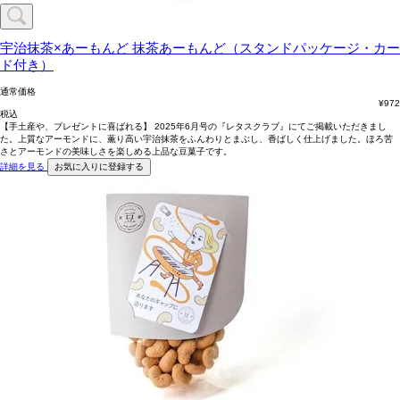
宇治抹茶×あーもんど
抹茶あーもんど（スタンドパッケージ・カー
ド付き）
通常価格
¥
972
税込
【手土産や、プレゼントに喜ばれる】 2025年6月号の『レタスクラブ』にてご掲載いただきまし
た。上質なアーモンドに、薫り高い宇治抹茶をふんわりとまぶし、香ばしく仕上げました。ほろ苦
さとアーモンドの美味しさを楽しめる上品な豆菓子です。
詳細を見る
お気に入りに登録する