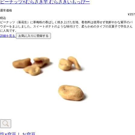
ピーナッツ×むらさき芋
むらさきいもっぴー
通常価格
¥
357
税込
ピーナッツ（落花生）に寒梅粉の香ばしく焼き上げた生地、着色料は使用せず色鮮やかな紫芋のパ
ウダーをまぶしました。スイートポテトのような味付けで、柔らかめのタイプの豆菓子で学生さん
に人気です。
詳細を見る
お気に入りに登録する
塩×空豆
しお空豆