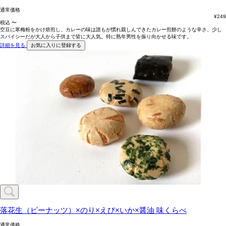
通常価格
¥
249
税込
〜
空豆に寒梅粉をかけ焙煎し、カレーの味は誰もが慣れ親しんできたカレー煎餅のような辛さ、少し
スパイシーだが大人から子供まで皆に大人気。特に熟年男性を振り向かせる味です。
詳細を見る
お気に入りに登録する
落花生（ピーナッツ）×のり×えび×いか×醤油
味くらべ
通常価格