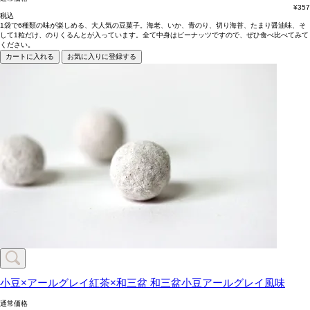
¥
357
税込
1袋で6種類の味が楽しめる、大人気の豆菓子。海老、いか、青のり、切り海苔、たまり醤油味、そ
して1粒だけ、のりくるんとが入っています。全て中身はピーナッツですので、ぜひ食べ比べてみて
ください。
カートに入れる
お気に入りに登録する
小豆×アールグレイ紅茶×和三盆
和三盆小豆アールグレイ風味
通常価格