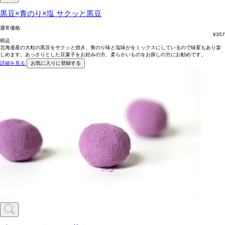
黒豆×青のり×塩
サクッと黒豆
通常価格
¥
357
税込
北海道産の大粒の黒豆をサクッと焼き、青のり味と塩味がをミックスにしているので味変もあり楽
しめます。あっさりとした豆菓子をお好みの方、柔らかいものをお探しの方にお勧めです。
詳細を見る
お気に入りに登録する