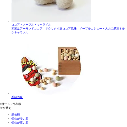
ココア・メープル・キャラメル
和三盆アーモンドココア・サクサク小豆ココア風味・メープルカシュー・大人の黒豆ミル
クキャラメル
季節の味
9
件中
1
-
9
件表示
並び替え
新着順
価格が安い順
価格が高い順