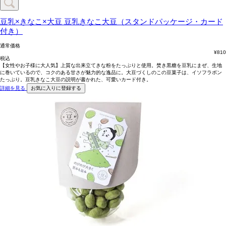
豆乳×きなこ×大豆
豆乳きなこ大豆（スタンドパッケージ・カード
付き）
通常価格
¥
810
税込
【女性やお子様に大人気】上質な出来立てきな粉をたっぷりと使用。焚き黒糖を豆乳にまぜ、生地
に巻いているので、コクのある甘さが魅力的な逸品に。大豆づくしのこの豆菓子は、イソフラボン
たっぷり。豆乳きなこ大豆の説明が書かれた、可愛いカード付き。
詳細を見る
お気に入りに登録する