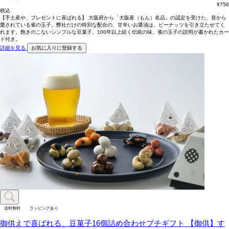
¥
756
税込
【手土産や、プレゼントに喜ばれる】 大阪府から「大阪産（もん）名品」の認定を受けた、昔から
愛されている雀の玉子。弊社だけの特別な配合の、甘辛いお醤油は、ピーナッツを引き立たせてく
れます。飽きのこないシンプルな豆菓子。100年以上続く伝統の味。雀の玉子の説明が書かれたカー
ド付き。
詳細を見る
お気に入りに登録する
送料無料
ラッピングあり
御供えで喜ばれる、豆菓子16個詰め合わせプチギフト
【御供】す