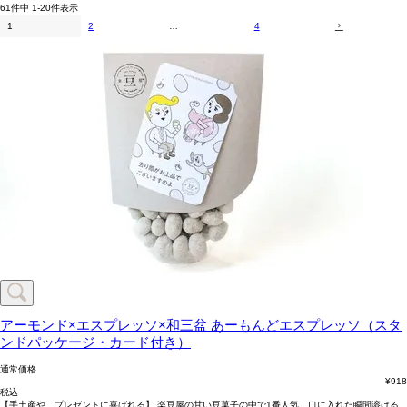
61
件中
1
-
20
件表示
1
2
…
4
アーモンド×エスプレッソ×和三盆
あーもんどエスプレッソ（スタ
ンドパッケージ・カード付き）
通常価格
¥
918
税込
【手土産や、プレゼントに喜ばれる】 楽豆屋の甘い豆菓子の中で1番人気。口に入れた瞬間溶ける