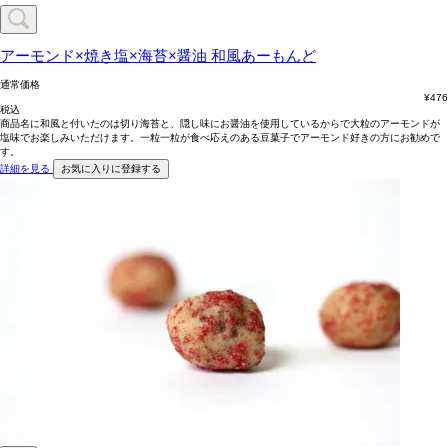
アーモンド×焼き塩×海苔×醤油
和風あーもんど
通常価格
¥
476
税込
商品名に和風と付いたのは切り海苔と、隠し味にお醤油を使用しているからで大粒のアーモンドが
塩味でお楽しみいただけます。一粒一粒が食べ応えのある豆菓子でアーモンド好きの方にお勧めで
す。
詳細を見る
お気に入りに登録する