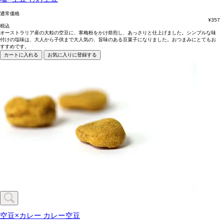
通常価格
¥
357
税込
オーストラリア産の大粒の空豆に、寒梅粉をかけ焙煎し、あっさりと仕上げました。シンプルな味
付けの塩味は、大人から子供まで大人気の、旨味のある豆菓子になりました。おつまみにとてもお
すすめです。
カートに入れる
お気に入りに登録する
空豆×カレー
カレー空豆