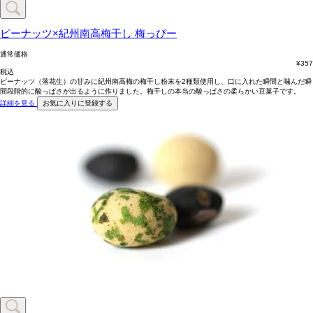
ピーナッツ×紀州南高梅干し
梅っぴー
通常価格
¥
357
税込
ピーナッツ（落花生）の甘みに紀州南高梅の梅干し粉末を2種類使用し、口に入れた瞬間と噛んだ瞬
間段階的に酸っぱさが出るように作りました。梅干しの本当の酸っぱさの柔らかい豆菓子です。
詳細を見る
お気に入りに登録する