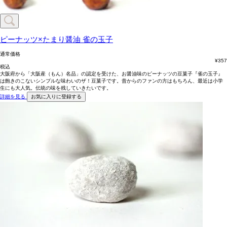
ピーナッツ×たまり醤油
雀の玉子
通常価格
¥
357
税込
大阪府から「大阪産（もん）名品」の認定を受けた、お醤油味のピーナッツの豆菓子『雀の玉子』
は飽きのこないシンプルな味わいのザ！豆菓子です。昔からのファンの方はもちろん、最近は小学
生にも大人気。伝統の味を残していきたいです。
詳細を見る
お気に入りに登録する