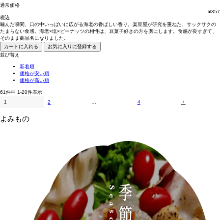
通常価格
¥
357
税込
噛んだ瞬間、口の中いっぱいに広がる海老の香ばしい香り。楽豆屋が研究を重ねた、サックサクの
たまらない食感。海老×塩×ピーナッツの相性は、豆菓子好きの方を虜にします。食感が良すぎて、
そのまま商品名になりました。
カートに入れる
お気に入りに登録する
並び替え
新着順
価格が安い順
価格が高い順
61
件中
1
-
20
件表示
1
2
…
4
よみもの