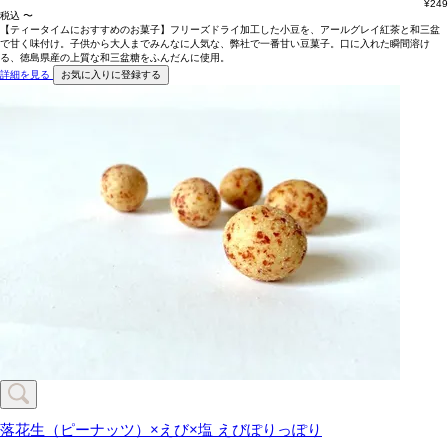
¥
249
税込
〜
【ティータイムにおすすめのお菓子】フリーズドライ加工した小豆を、アールグレイ紅茶と和三盆
で甘く味付け。子供から大人までみんなに人気な、弊社で一番甘い豆菓子。口に入れた瞬間溶け
る、徳島県産の上質な和三盆糖をふんだんに使用。
詳細を見る
お気に入りに登録する
落花生（ピーナッツ）×えび×塩
えびぽりっぽり