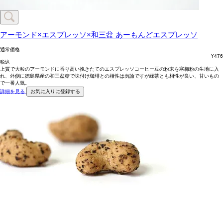
アーモンド×エスプレッソ×和三盆
あーもんどエスプレッソ
通常価格
¥
476
税込
上質で大粒のアーモンドに香り高い挽きたてのエスプレッソコーヒー豆の粉末を寒梅粉の生地に入
れ、外側に徳島県産の和三盆糖で味付け珈琲との相性は勿論ですが緑茶とも相性が良い、甘いもの
で一番人気。
詳細を見る
お気に入りに登録する