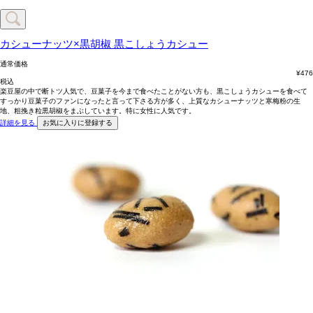
カシューナッツ×黒胡椒
黒こしょうカシュー
通常価格
¥
476
税込
楽豆屋の中で断トツ人気で、豆菓子を今まで食べたことがない方も、黒こしょうカシューを食べて
すっかり豆菓子のファンになったと言って下さる方が多く、上質なカシューナッツと寒梅粉の生
地、粗挽き粒黒胡椒をまぶしています。特に女性に人気です。
詳細を見る
お気に入りに登録する