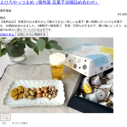
えひろやっつまめ（個包装 豆菓子16個詰め合わせ）
通常価格
¥
3,300
税込
【送料込み】 百貨店やお土産やさんで購入できない“珍しいお菓子” 暑い時期にぴったりな豆菓子
を、16個詰め合わせました。1種類ずつ個包装で、常温・日持ちがするので、贈り物にピッタリ。お
盆のお供えに喜んでいただけるはずです。
詳細を見る
お気に入りに登録する
のし
ラッピングあり