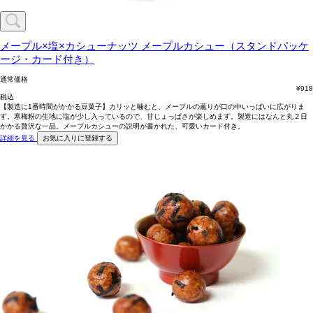
メープル×塩×カシューナッツ
メープルカシュー（スタンドパッケ
ージ・カード付き）
通常価格
¥
918
税込
【製造に1番時間がかかる豆菓子】カリッと噛むと、メープルの薫りが口の中いっぱいに広がりま
す。寒梅粉の生地に塩が少し入っているので、甘じょっぱさが楽しめます。製造にはなんと丸２日
かかる贅沢な一品。メープルカシューの説明が書かれた、可愛いカード付き。
詳細を見る
お気に入りに登録する