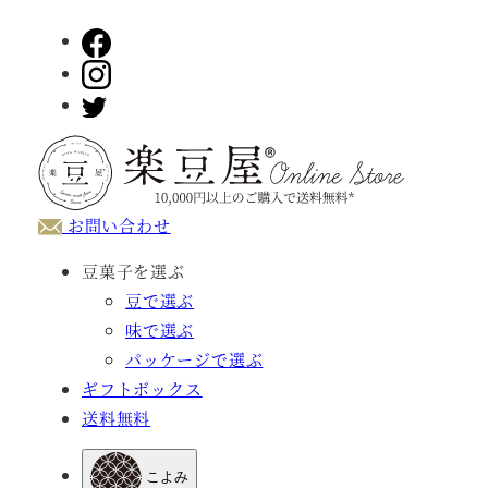
メ
イ
ン
コ
ン
テ
ン
お問い合わせ
ツ
へ
豆菓子を選ぶ
移
豆で選ぶ
動
味で選ぶ
パッケージで選ぶ
ギフトボックス
送料無料
こよみ