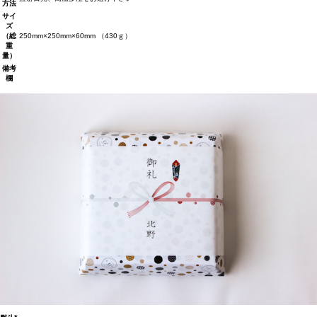
方法
サイ
ズ
（総
250mm×250mm×60mm （430ｇ）
重
量）
備考
欄