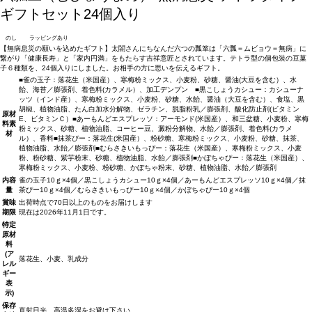
ギフトセット24個入り
のし
ラッピングあり
【無病息災の願いを込めたギフト】太閤さんにちなんだ六つの瓢箪は「六瓢＝ムビョウ＝無病」に
繋がり「健康長寿」と「家内円満」をもたらす吉祥意匠とされています。テトラ型の個包装の豆菓
子６種類を、24個入りにしました。お相手の方に思いを伝えるギフト。
■雀の玉子：落花生（米国産）、寒梅粉ミックス、小麦粉、砂糖、醤油(大豆を含む）、水
飴、海苔／膨張剤、着色料(カラメル）、加工デンプン ■黒こしょうカシュー：カシューナ
ッツ（インド産）、寒梅粉ミックス、小麦粉、砂糖、水飴、醤油（大豆を含む）、食塩、黒
胡椒、植物油脂、たん白加水分解物、ゼラチン、脱脂粉乳／膨張剤、酸化防止剤(ビタミン
原材
E、ビタミンＣ）■あーもんどエスプレッソ：アーモンド(米国産）、和三盆糖、小麦粉、寒梅
料
素
粉ミックス、砂糖、植物油脂、コーヒー豆、澱粉分解物、水飴／膨張剤、着色料(カラメ
材
ル）、香料■抹茶ぴー：落花生(米国産）、粉砂糖、寒梅粉ミックス、小麦粉、砂糖、抹茶、
植物油脂、水飴／膨張剤■むらさきいもっぴー：落花生（米国産）、寒梅粉ミックス、小麦
粉、粉砂糖、紫芋粉末、砂糖、植物油脂、水飴／膨張剤■かぼちゃぴー：落花生（米国産）、
寒梅粉ミックス、小麦粉、粉砂糖、かぼちゃ粉末、砂糖、植物油脂、水飴／膨張剤
内容
雀の玉子10ｇ×4個／黒こしょうカシュー10ｇ×4個／あーもんどエスプレッソ10ｇ×4個／抹
量
茶ぴー10ｇ×4個／むらさきいもっぴー10ｇ×4個／かぼちゃぴー10ｇ×4個
賞味
出荷時点で70日以上のものをお届けします
期限
現在は2026年11月1日です。
特定
原材
料
(ア
落花生、小麦、乳成分
レル
ギー
表
示)
保存
直射日光、高温多湿をお避け下さい