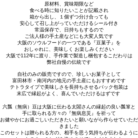
原材料、賞味期限など
食べる時に知りたいことが記載され
箱から出し、１個ずつ分け合っても
安心して召し上がっていただけるシール付き
常温保存で、日持ちもするので
ご法人様の手土産などにも大変人気です
大阪のソウルフードの一つである『豆菓子』を
おしゃれに、美味しく お楽しみください
大阪で112年に渡り、手作業で製造し梱包するこだわりは
弊社自慢の伝統です
自社のみの販売ですので、珍しいお菓子として
富田林市・南河内の地元の手土産にもおすすめです
テトラタイプで美味しさを長持ちさせるパック包装は
末広で縁起がよく、喜んでいただけるはずです
六瓢（無病）豆は大阪に伝わる太閤さんの縁起の良い瓢箪と
手に取られる方々の『無病息災』を祈って
お健やかにお過ごしいただきたいと願いながら作らせていただ
きました
このセットは贈られる方の、相手を思う気持ちが伝わるように