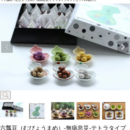
六瓢豆（むびょうまめ）-無病息災-テトラタイプ