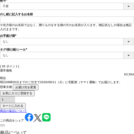
熨斗
(必
須)
のし紙に記入するお名前
※先方様のお名前ではなく、贈りものをする側の方のお名前が入ります。御記名なしの場合は無記
入のままです。
お手提げ袋
(必
須)
タグ/掛け紙/シール
(必
須)
[
36
ポイント]
通常価格
¥
3,564
税込
明日
08時00分
までのご注文で
2026/08/11（火）
に
宅配便（ヤマト運輸）
でお届けします。
東京都
お届け先を変更
お気に入りに登録する
カートに入れる
商品の返品について
この商品をシェア
商品について