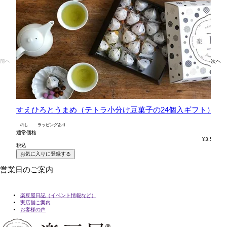
前へ
次へ
すえひろとうまめ（テトラ小分け豆菓子の24個入ギフト）
六
のし
ラッピングあり
の
通常価格
通
¥
3,564
税込
税
お気に入りに登録する
営業日のご案内
楽豆屋日記（イベント情報など）
実店舗ご案内
お客様の声