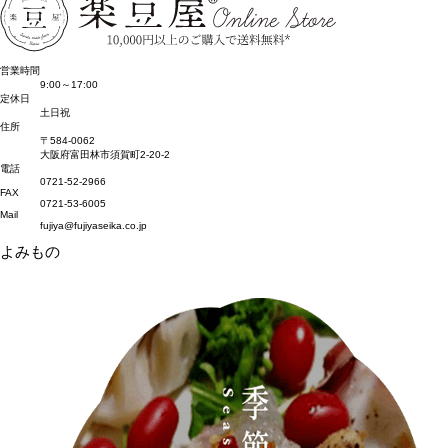
営業時間
9:00～17:00
定休日
土日祝
住所
〒584-0062
大阪府富田林市須賀町2-20-2
電話
0721-52-2966
FAX
0721-53-6005
Mail
fujiya@fujiyaseika.co.jp
よみもの