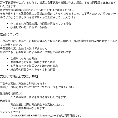
万一不良品等がございましたら、当店の在庫状況を確認のうえ、新品、または同等品と交換させて
いただきます。
商品到着後1週間以内に必ずメールにてまずはご連絡ください。
それを過ぎますと返品交換のご要望はお受けできなくなりますので、ご了承ください。頂いたメー
ルでどのように取り扱わさせて頂くかご返信させていただきます。
申し込まれた商品と届いた商品が異なっている場合
損傷している、汚れている商品
返品について
不良品ではない商品で、お客様が返品をご希望される場合は、商品到着後1週間以内に必ずメールに
てご連絡ください。
事前連絡の無い返品はお受けできません。
食品につき、お客様都合による返品・交換はご容赦願います。
ご使用になられた商品
お客様のもとで傷、損傷が生じた商品
お客様のもとで加工などを施された商品
納品時の商品ラベルをなくされた商品
支払い方法及び支払い時期
下記のお支払い方法をご利用になれます。
詳細は、送料とお支払い方法についてのページをご覧ください。
銀行振込（前払い）
ご入金確認後、商品を発送させていただきます。
代金引換
商品お届けの際に商品代金をお支払ください。
代金引換手数料がかかります。
クレジットカード
Diners/JCB/AMEX/VISA/Masterのカードがご利用可能です。