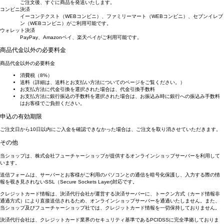
ご注文後、すぐに商品を発送いたします。
コンビニ決済
イーコンテクスト（WEBコンビニ）、ファミリーマート（WEBコンビニ）、セブンイレブ
ン（WEBコンビニ）がご利用可能です。
ウォレット決済
PayPay、Amazonペイ、楽天ペイがご利用可能です。
商品代金以外の必要料金
商品代金以外の必要料金
消費税（8%）
送料（詳細は、送料とお支払い方法についてのページをご覧ください。）
お支払方法に代金引換を選択された場合は、代金引換手数料
お支払方法に銀行振込の手数料を選択された場合は、お振込み時に銀行への振込み手数料
はお客様でご負担ください。
申込の有効期限
ご注文日から10日以内にご入金を確認できなかった場合は、ご注文を取り消させていただきます。
その他
当ショップは、株式会社フューチャーショップが提供するオンラインショップサーバーを利用して
います。
送信フォームは、サーバーとお客様がご利用のパソコンとの通信を暗号化保護し、入力する際の情
報を覗き見されないSSL（Secure Sockets Layer)対応です。
クレジットカード情報は、決済代行会社が運営する決済サーバーに、トークン方式（カード情報非
通過方式）により直接送信されるため、オンラインショップサーバーを通過いたしません。また、
当ショップ及びフューチャーショップ社では、クレジットカード情報を一切保持しておりません。
決済代行会社は、クレジットカード業界のセキュリティ基準であるPCIDSSに完全準拠しておりま