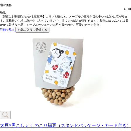
通常価格
¥
918
税込
【製造に1番時間がかかる豆菓子】カリッと噛むと、メープルの薫りが口の中いっぱいに広がりま
す。寒梅粉の生地に塩が少し入っているので、甘じょっぱさが楽しめます。製造にはなんと丸２日
かかる贅沢な一品。メープルカシューの説明が書かれた、可愛いカード付き。
詳細を見る
お気に入りに登録する
大豆×黒こしょう
のこり福豆（スタンドパッケージ・カード付き）