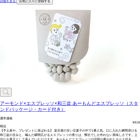
詳細を見る
お気に入りに登録する
アーモンド×エスプレッソ×和三盆
あーもんどエスプレッソ（スタ
ンドパッケージ・カード付き）
通常価格
¥
918
税込
【手土産や、プレゼントに喜ばれる】 楽豆屋の甘い豆菓子の中で1番人気。口に入れた瞬間溶ける
和三盆の甘みと、噛んだ瞬間広がるエスプレッソの香りは、弊社でしか作れない美味しさです。上
品なお菓子として喜んでいただけます。あーもんどエスプレッソの説明が書かれたカード付き