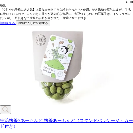
¥
810
税込
【女性やお子様に大人気】上質な出来立てきな粉をたっぷりと使用。焚き黒糖を豆乳にまぜ、生地
に巻いているので、コクのある甘さが魅力的な逸品に。大豆づくしのこの豆菓子は、イソフラボン
たっぷり。豆乳きなこ大豆の説明が書かれた、可愛いカード付き。
詳細を見る
お気に入りに登録する
宇治抹茶×あーもんど
抹茶あーもんど（スタンドパッケージ・カー
ド付き）