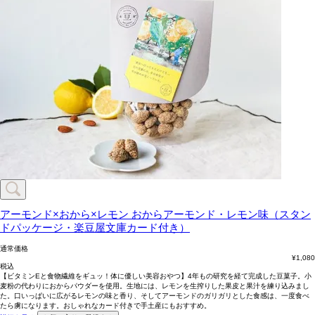
アーモンド×おから×レモン
おからアーモンド・レモン味（スタン
ドパッケージ・楽豆屋文庫カード付き）
通常価格
¥
1,080
税込
【ビタミンEと食物繊維をギュッ！体に優しい美容おやつ】4年もの研究を経て完成した豆菓子。小
麦粉の代わりにおからパウダーを使用。生地には、レモンを生搾りした果皮と果汁を練り込みまし
た。口いっぱいに広がるレモンの味と香り、そしてアーモンドのガリガリとした食感は、一度食べ
たら虜になります。おしゃれなカード付きで手土産にもおすすめ。