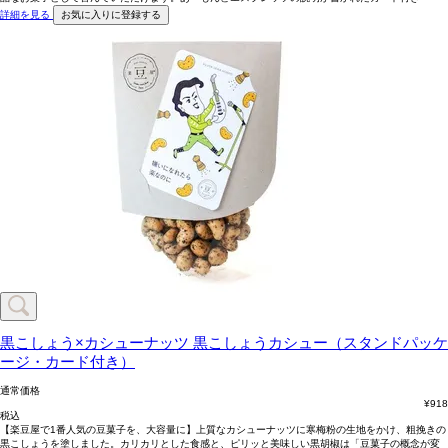
詳細を見る
お気に入りに登録する
黒こしょう×カシューナッツ
黒こしょうカシュー（スタンドパッケ
ージ・カード付き）
通常価格
¥
918
税込
【楽豆屋で1番人気の豆菓子を、大容量に】上質なカシューナッツに寒梅粉の生地をかけ、粗挽きの
黒こしょうを塗しました。カリカリとした食感と、ピリッと美味しい黒胡椒は「豆菓子の概念が変