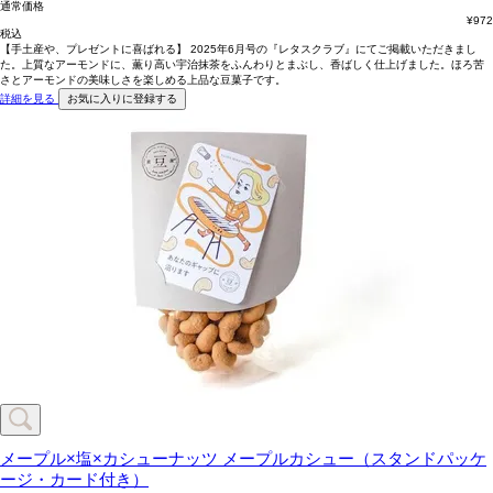
通常価格
¥
972
税込
【手土産や、プレゼントに喜ばれる】 2025年6月号の『レタスクラブ』にてご掲載いただきまし
た。上質なアーモンドに、薫り高い宇治抹茶をふんわりとまぶし、香ばしく仕上げました。ほろ苦
さとアーモンドの美味しさを楽しめる上品な豆菓子です。
詳細を見る
お気に入りに登録する
メープル×塩×カシューナッツ
メープルカシュー（スタンドパッケ
ージ・カード付き）