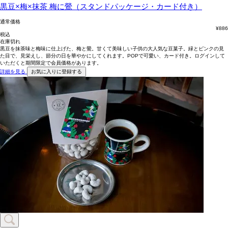
黒豆×梅×抹茶
梅に鶯（スタンドパッケージ・カード付き）
通常価格
¥
886
税込
在庫切れ
黒豆を抹茶味と梅味に仕上げた、梅と鶯。甘くて美味しい子供の大人気な豆菓子。緑とピンクの見
た目で、見栄えし、節分の日を華やかにしてくれます。POPで可愛い、カード付き。ログインして
いただくと期間限定で会員価格があります。
詳細を見る
お気に入りに登録する