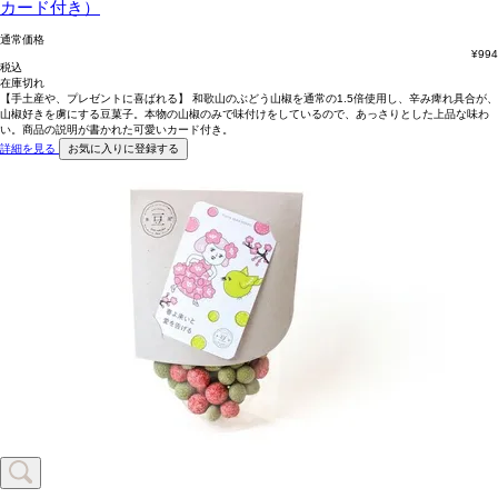
カード付き）
通常価格
¥
994
税込
在庫切れ
【手土産や、プレゼントに喜ばれる】 和歌山のぶどう山椒を通常の1.5倍使用し、辛み痺れ具合が、
山椒好きを虜にする豆菓子。本物の山椒のみで味付けをしているので、あっさりとした上品な味わ
い。商品の説明が書かれた可愛いカード付き。
詳細を見る
お気に入りに登録する