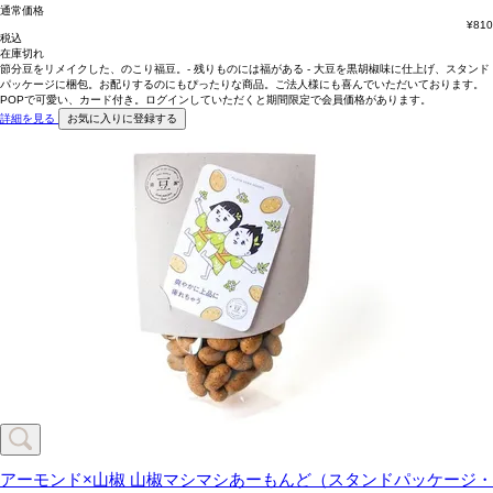
通常価格
¥
810
税込
在庫切れ
節分豆をリメイクした、のこり福豆。- 残りものには福がある - 大豆を黒胡椒味に仕上げ、スタンド
パッケージに梱包。お配りするのにもぴったりな商品。ご法人様にも喜んでいただいております。
POPで可愛い、カード付き。ログインしていただくと期間限定で会員価格があります。
詳細を見る
お気に入りに登録する
アーモンド×山椒
山椒マシマシあーもんど（スタンドパッケージ・