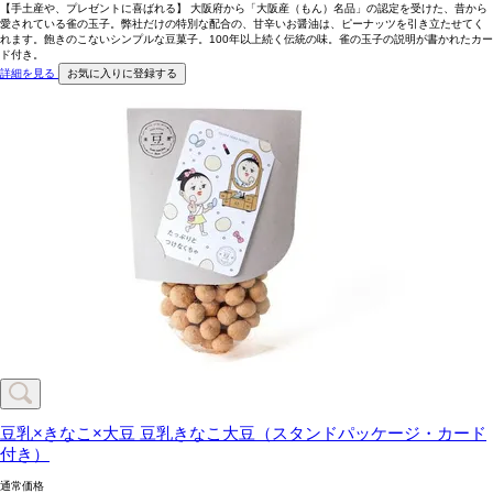
【手土産や、プレゼントに喜ばれる】 大阪府から「大阪産（もん）名品」の認定を受けた、昔から
愛されている雀の玉子。弊社だけの特別な配合の、甘辛いお醤油は、ピーナッツを引き立たせてく
れます。飽きのこないシンプルな豆菓子。100年以上続く伝統の味。雀の玉子の説明が書かれたカー
ド付き。
詳細を見る
お気に入りに登録する
豆乳×きなこ×大豆
豆乳きなこ大豆（スタンドパッケージ・カード
付き）
通常価格