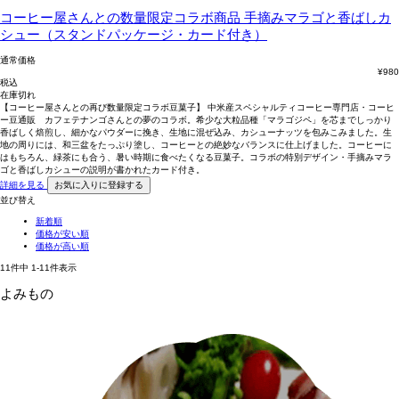
コーヒー屋さんとの数量限定コラボ商品
手摘みマラゴと香ばしカ
シュー（スタンドパッケージ・カード付き）
通常価格
¥
980
税込
在庫切れ
【コーヒー屋さんとの再び数量限定コラボ豆菓子】 中米産スペシャルティコーヒー専門店・コーヒ
ー豆通販 カフェテナンゴさんとの夢のコラボ。希少な大粒品種「マラゴジペ」を芯までしっかり
香ばしく焙煎し、細かなパウダーに挽き、生地に混ぜ込み、カシューナッツを包みこみました。生
地の周りには、和三盆をたっぷり塗し、コーヒーとの絶妙なバランスに仕上げました。コーヒーに
はもちろん、緑茶にも合う、暑い時期に食べたくなる豆菓子。コラボの特別デザイン・手摘みマラ
ゴと香ばしカシューの説明が書かれたカード付き。
詳細を見る
お気に入りに登録する
並び替え
新着順
価格が安い順
価格が高い順
11
件中
1
-
11
件表示
よみもの