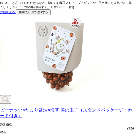
わった」と言っていただけるほど。珍しいお菓子として、プチギフトや、手土産にも人気です。黒
こしょうカシューの説明が書かれた、可愛いカード付き。
詳細を見る
お気に入りに登録する
ピーナッツ×たまり醤油×海苔
雀の玉子（スタンドパッケージ・カ
ード付き）
通常価格
¥
756
税込