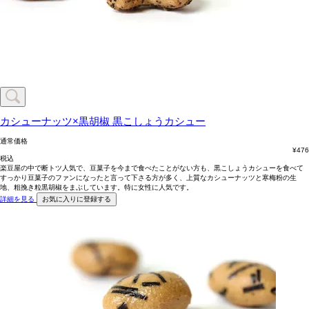
カシューナッツ×黒胡椒
黒こしょうカシュー
通常価格
¥
476
税込
楽豆屋の中で断トツ人気で、豆菓子を今まで食べたことがない方も、黒こしょうカシューを食べて
すっかり豆菓子のファンになったと言って下さる方が多く、上質なカシューナッツと寒梅粉の生
地、粗挽き粒黒胡椒をまぶしています。特に女性に人気です。
詳細を見る
お気に入りに登録する