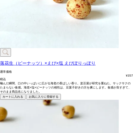
落花生（ピーナッツ）×えび×塩
えびぽりっぽり
通常価格
¥
357
税込
噛んだ瞬間、口の中いっぱいに広がる海老の香ばしい香り。楽豆屋が研究を重ねた、サックサクの
たまらない食感。海老×塩×ピーナッツの相性は、豆菓子好きの方を虜にします。食感が良すぎて、
そのまま商品名になりました。
カートに入れる
お気に入りに登録する