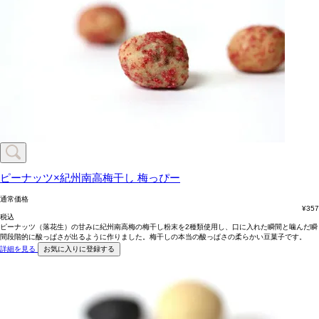
ピーナッツ×紀州南高梅干し
梅っぴー
通常価格
¥
357
税込
ピーナッツ（落花生）の甘みに紀州南高梅の梅干し粉末を2種類使用し、口に入れた瞬間と噛んだ瞬
間段階的に酸っぱさが出るように作りました。梅干しの本当の酸っぱさの柔らかい豆菓子です。
詳細を見る
お気に入りに登録する