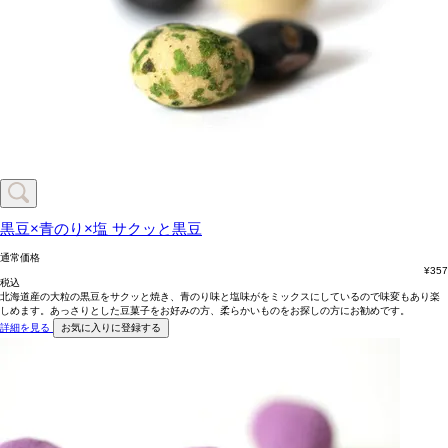
黒豆×青のり×塩
サクッと黒豆
通常価格
¥
357
税込
北海道産の大粒の黒豆をサクッと焼き、青のり味と塩味がをミックスにしているので味変もあり楽
しめます。あっさりとした豆菓子をお好みの方、柔らかいものをお探しの方にお勧めです。
詳細を見る
お気に入りに登録する