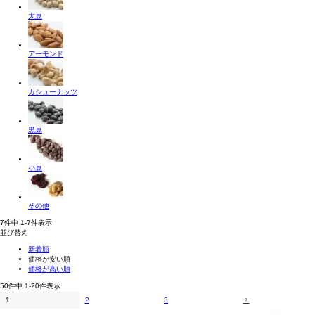
大豆
アーモンド
カシューナッツ
黒豆
小豆
その他
7
件中
1
-
7
件表示
並び替え
新着順
価格が安い順
価格が高い順
50
件中
1
-
20
件表示
1
2
3