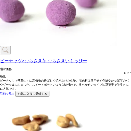
ピーナッツ×むらさき芋
むらさきいもっぴー
通常価格
¥
357
税込
ピーナッツ（落花生）に寒梅粉の香ばしく焼き上げた生地、着色料は使用せず色鮮やかな紫芋のパ
ウダーをまぶしました。スイートポテトのような味付けで、柔らかめのタイプの豆菓子で学生さん
に人気です。
詳細を見る
お気に入りに登録する