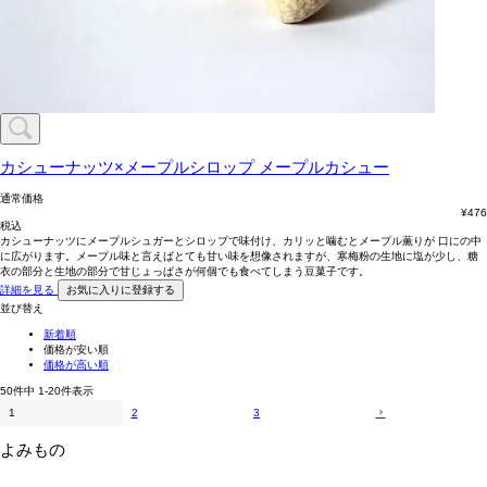
カシューナッツ×メープルシロップ
メープルカシュー
通常価格
¥
476
税込
カシューナッツにメープルシュガーとシロップで味付け、カリッと噛むとメープル薫りが 口にの中
に広がります。メープル味と言えばとても甘い味を想像されますが、寒梅粉の生地に塩が少し、糖
衣の部分と生地の部分で甘じょっぱさが何個でも食べてしまう豆菓子です。
詳細を見る
お気に入りに登録する
並び替え
新着順
価格が安い順
価格が高い順
50
件中
1
-
20
件表示
1
2
3
よみもの