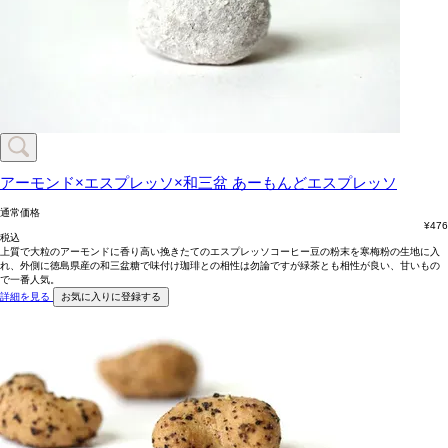
アーモンド×エスプレッソ×和三盆
あーもんどエスプレッソ
通常価格
¥
476
税込
上質で大粒のアーモンドに香り高い挽きたてのエスプレッソコーヒー豆の粉末を寒梅粉の生地に入
れ、外側に徳島県産の和三盆糖で味付け珈琲との相性は勿論ですが緑茶とも相性が良い、甘いもの
で一番人気。
詳細を見る
お気に入りに登録する