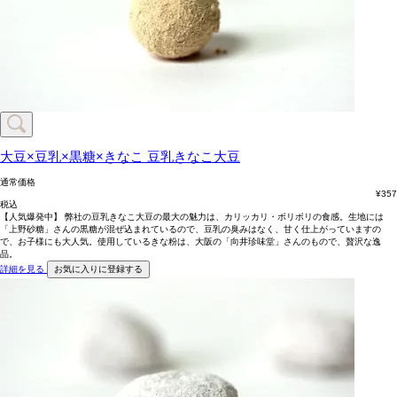
大豆×豆乳×黒糖×きなこ
豆乳きなこ大豆
通常価格
¥
357
税込
【人気爆発中】 弊社の豆乳きなこ大豆の最大の魅力は、カリッカリ・ボリボリの食感。生地には
「上野砂糖」さんの黒糖が混ぜ込まれているので、豆乳の臭みはなく、甘く仕上がっていますの
で、お子様にも大人気。使用しているきな粉は、大阪の「向井珍味堂」さんのもので、贅沢な逸
品。
詳細を見る
お気に入りに登録する