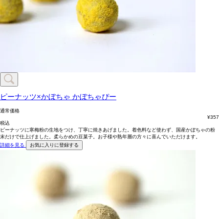
ピーナッツ×かぼちゃ
かぼちゃぴー
通常価格
¥
357
税込
ピーナッツに寒梅粉の生地をつけ、丁寧に焼きあげました。着色料など使わず、国産かぼちゃの粉
末だけで仕上げました。柔らかめの豆菓子。お子様や熟年層の方々に喜んでいただけます。
詳細を見る
お気に入りに登録する