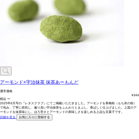
アーモンド×宇治抹茶
抹茶あーもんど
通常価格
¥
344
税込
〜
2025年6月号の『レタスクラブ』にてご掲載いただきました。アーモンドを寒梅粉（もち米の粉）
で包み、丁寧に焙煎し、薫り高い宇治抹茶をふんわりとまぶし、香ばしく仕上げました。上質のア
ーモンドを抹茶味にし、ほろ苦さとアーモンドの美味しさを楽しめる上品な豆菓子です。
詳細を見る
お気に入りに登録する