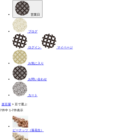
営業日
ブログ
ログイン
マイページ
お気に入り
お問い合わせ
カート
楽豆屋
豆で選ぶ
7
件中
1
-
7
件表示
ピーナッツ（落花生）