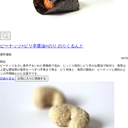
ピーナッツ×ピリ辛醤油×のり
のりくるんと
通常価格
¥
476
税込
ピーナッツを少し唐辛子をいれた寒梅粉で包み、じっくり焙煎しピリ辛のお醤油で味付け、海苔は
上質な愛知県の海苔を一つずつ手巻きで巻き、ピリ辛味と、海苔の風味が、ピーナッツと相性がよ
くの手間暇かけた豆菓子です。
詳細を見る
お気に入りに登録する