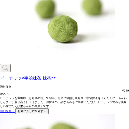
ピーナッツ×宇治抹茶
抹茶ぴー
通常価格
¥
249
税込
〜
ピーナッツを寒梅粉（もち米の粉）で包み、丹念に焙煎し薫り高い宇治抹茶をふんだんに、ふんわ
りとまぶし薫り高く仕上げました。お抹茶の上品な苦みもご堪能いただけ、ピーナッツ甘みが美味
しい歯ごたえは柔らか目の豆菓子です。
詳細を見る
お気に入りに登録する