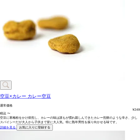
空豆×カレー
カレー空豆
通常価格
¥
249
税込
〜
空豆に寒梅粉をかけ焙煎し、カレーの味は誰もが慣れ親しんできたカレー煎餅のような辛さ、少し
スパイシーだが大人から子供まで皆に大人気。特に熟年男性を振り向かせる味です。
詳細を見る
お気に入りに登録する