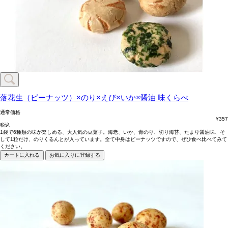
落花生（ピーナッツ）×のり×えび×いか×醤油
味くらべ
通常価格
¥
357
税込
1袋で6種類の味が楽しめる、大人気の豆菓子。海老、いか、青のり、切り海苔、たまり醤油味、そ
して1粒だけ、のりくるんとが入っています。全て中身はピーナッツですので、ぜひ食べ比べてみて
ください。
カートに入れる
お気に入りに登録する