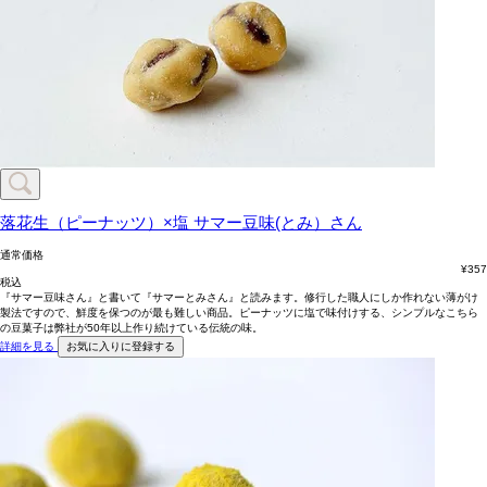
落花生（ピーナッツ）×塩
サマー豆味(とみ）さん
通常価格
¥
357
税込
『サマー豆味さん』と書いて『サマーとみさん』と読みます。修行した職人にしか作れない薄がけ
製法ですので、鮮度を保つのが最も難しい商品。ピーナッツに塩で味付けする、シンプルなこちら
の豆菓子は弊社が50年以上作り続けている伝統の味。
詳細を見る
お気に入りに登録する