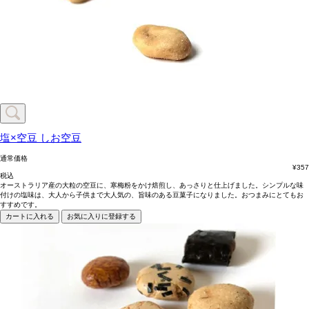
塩×空豆
しお空豆
通常価格
¥
357
税込
オーストラリア産の大粒の空豆に、寒梅粉をかけ焙煎し、あっさりと仕上げました。シンプルな味
付けの塩味は、大人から子供まで大人気の、旨味のある豆菓子になりました。おつまみにとてもお
すすめです。
カートに入れる
お気に入りに登録する