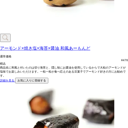
アーモンド×焼き塩×海苔×醤油
和風あーもんど
通常価格
¥
476
税込
商品名に和風と付いたのは切り海苔と、隠し味にお醤油を使用しているからで大粒のアーモンドが
塩味でお楽しみいただけます。一粒一粒が食べ応えのある豆菓子でアーモンド好きの方にお勧めで
す。
詳細を見る
お気に入りに登録する