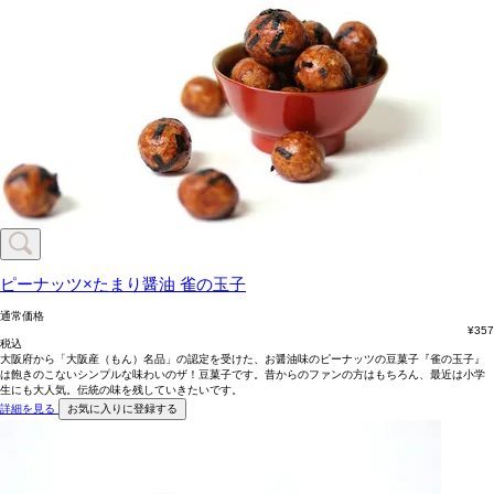
ピーナッツ×たまり醤油
雀の玉子
通常価格
¥
357
税込
大阪府から「大阪産（もん）名品」の認定を受けた、お醤油味のピーナッツの豆菓子『雀の玉子』
は飽きのこないシンプルな味わいのザ！豆菓子です。昔からのファンの方はもちろん、最近は小学
生にも大人気。伝統の味を残していきたいです。
詳細を見る
お気に入りに登録する