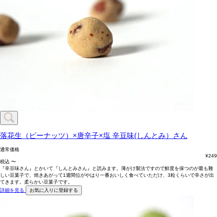
落花生（ピーナッツ）×唐辛子×塩
辛豆味(しんとみ）さん
通常価格
¥
249
税込
〜
『辛豆味さん』とかいて『しんとみさん』と読みます。薄がけ製法ですので鮮度を保つのが最も難
しい豆菓子で、焼きあがって1週間位がやはり一番おいしく食べていただけ、3粒くらいで辛さが出
てきます。柔らかい豆菓子です。
詳細を見る
お気に入りに登録する