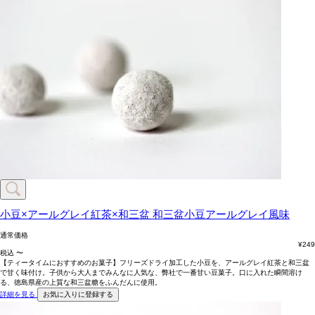
小豆×アールグレイ紅茶×和三盆
和三盆小豆アールグレイ風味
通常価格
¥
249
税込
〜
【ティータイムにおすすめのお菓子】フリーズドライ加工した小豆を、アールグレイ紅茶と和三盆
で甘く味付け。子供から大人までみんなに人気な、弊社で一番甘い豆菓子。口に入れた瞬間溶け
る、徳島県産の上質な和三盆糖をふんだんに使用。
詳細を見る
お気に入りに登録する