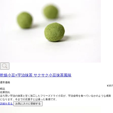
乾燥小豆×宇治抹茶
サクサク小豆抹茶風味
通常価格
¥
357
税込
在庫切れ
ほろ苦い宇治の抹茶と甘く加工したフリーズドライ小豆が、宇治金時を食べているかのような感覚
になります。今までの豆菓子とは違った食感です。
詳細を見る
お気に入りに登録する