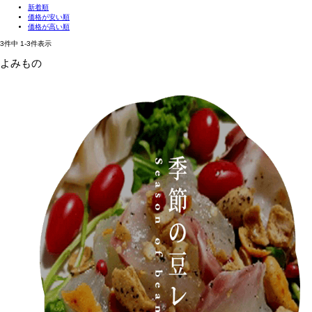
新着順
価格が安い順
価格が高い順
3
件中
1
-
3
件表示
よみもの