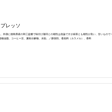
スプレッソ
れ、外側に徳島県産の和三盆糖で味付け珈琲との相性は勿論ですが緑茶とも相性が良い、甘いもので
植物油脂、コーヒー豆、澱粉分解物、水飴、／膨張剤、着色料（カラメル）、香料