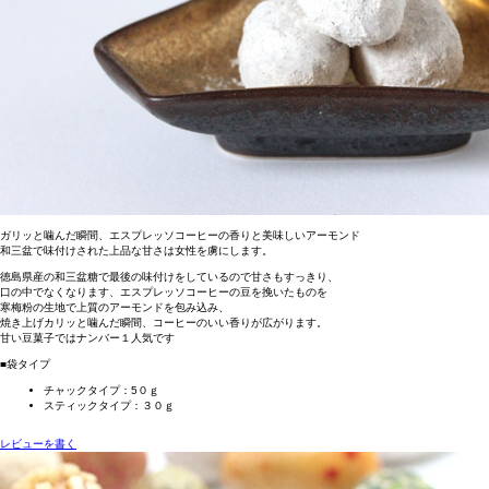
ガリッと噛んだ瞬間、エスプレッソコーヒーの香りと美味しいアーモンド
和三盆で味付けされた上品な甘さは女性を虜にします。
徳島県産の和三盆糖で最後の味付けをしているので甘さもすっきり、
口の中でなくなります、エスプレッソコーヒーの豆を挽いたものを
寒梅粉の生地で上質のアーモンドを包み込み、
焼き上げカリッと噛んだ瞬間、コーヒーのいい香りが広がります。
甘い豆菓子ではナンバー１人気です
■袋タイプ
チャックタイプ：5０ｇ
スティックタイプ：３０ｇ
レビューを書く