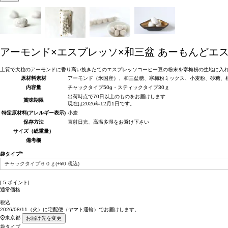
アーモンド×エスプレッソ×和三盆
あーもんどエ
上質で大粒のアーモンドに香り高い挽きたてのエスプレッソコーヒー豆の粉末を寒梅粉の生地に入
原材料
素材
アーモンド（米国産）、和三盆糖、寒梅粉ミックス、小麦粉、砂糖、
内容量
チャックタイプ50g・スティックタイプ30ｇ
出荷時点で70日以上のものをお届けします
賞味期限
現在は2026年12月1日です。
特定原材料(アレルギー表示)
小麦
保存方法
直射日光、高温多湿をお避け下さい
サイズ（総重量）
備考欄
袋タイプ
(必
須)
[
5
ポイント]
通常価格
税込
2026/08/11（火）
に
宅配便（ヤマト運輸）
でお届けします。
東京都
お届け先を変更
袋タイプ