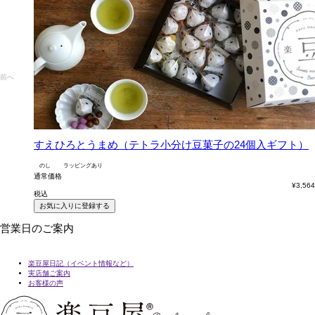
前へ
すえひろとうまめ（テトラ小分け豆菓子の24個入ギフト）
のし
ラッピングあり
通常価格
¥
3,564
税込
お気に入りに登録する
営業日のご案内
楽豆屋日記（イベント情報など）
実店舗ご案内
お客様の声