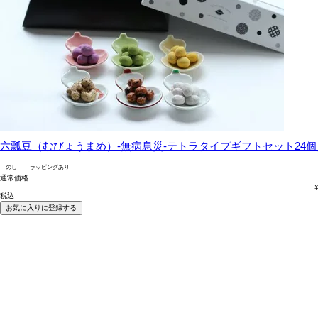
六瓢豆（むびょうまめ）-無病息災-テトラタイプギフトセット24個
のし
ラッピングあり
通常価格
税込
お気に入りに登録する