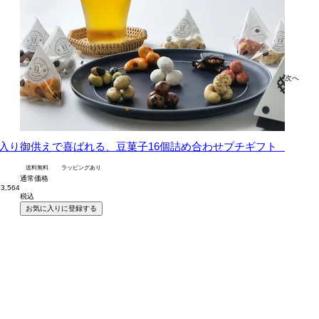
次へ
入り
御供えで喜ばれる、豆菓子16個詰め合わせプチギフト
【御供
送料無料
ラッピングあり
通常価格
¥
3,564
税込
お気に入りに登録する