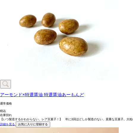
アーモンド×特選醤油
特選醤油あーもんど
通常価格
税込
在庫切れ
【いつ製造するかわからない、レア豆菓子！】 年に3回ほどしか製造のない、貴重な豆菓子。大
詳細を見る
お気に入りに登録する