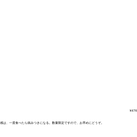
¥
476
食感は、一度食べたら病みつきになる。数量限定ですので、お早めにどうぞ。