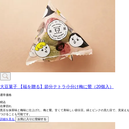
大豆菓子
【福を贈る】節分テトラ小分け梅に鶯（20個入）
通常価格
税込
在庫切れ
黒豆を抹茶味と梅味に仕上げた、梅と鶯。甘くて美味しい節分豆。緑とピンクの見た目で、見栄えも
つけることも可能です。
詳細を見る
お気に入りに登録する