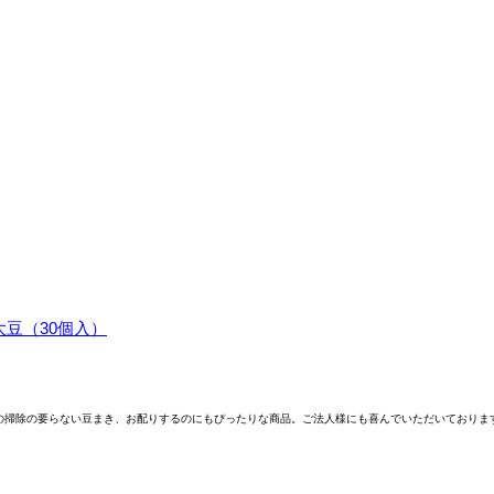
豆（30個入）
の掃除の要らない豆まき、お配りするのにもぴったりな商品。ご法人様にも喜んでいただいておりま