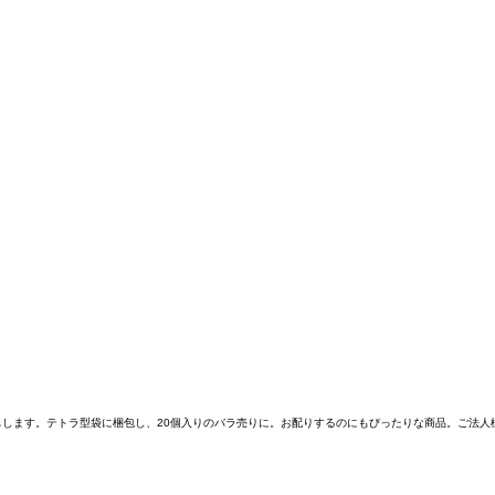
します。テトラ型袋に梱包し、20個入りのバラ売りに。お配りするのにもぴったりな商品。ご法人