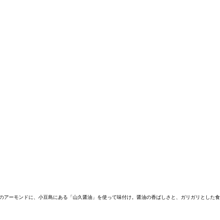
粒のアーモンドに、小豆島にある「山久醤油」を使って味付け。醤油の香ばしさと、ガリガリとした