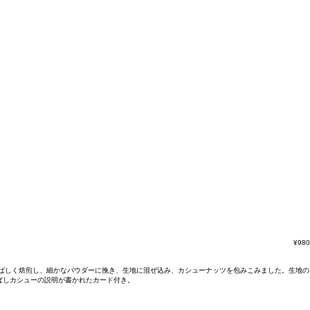
¥
980
ばしく焙煎し、細かなパウダーに挽き、生地に混ぜ込み、カシューナッツを包みこみました。生地の
ばしカシューの説明が書かれたカード付き。