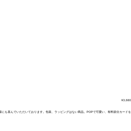
¥
3,680
様にも喜んでいただいております。包装、ラッピングはない商品。POPで可愛い、有料節分カードを