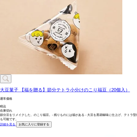
大豆菓子
【福を贈る】節分テトラ小分けのこり福豆（20個入）
通常価格
税込
在庫切れ
節分豆をリメイクした、のこり福豆。- 残りものには福がある - 大豆を黒胡椒味に仕上げ、テト
も可能です。
詳細を見る
お気に入りに登録する