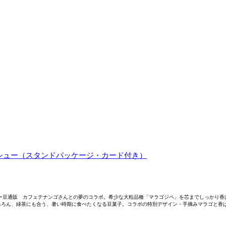
シュー（スタンドパッケージ・カード付き）
ー豆通販 カフェテナンゴさんとの夢のコラボ。希少な大粒品種「マラゴジペ」を芯までしっかり香
ちろん、緑茶にも合う、暑い時期に食べたくなる豆菓子。コラボの特別デザイン・手摘みマラゴと香