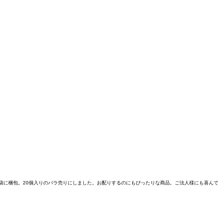
ラ型袋に梱包。20個入りのバラ売りにしました。お配りするのにもぴったりな商品。ご法人様にも喜ん