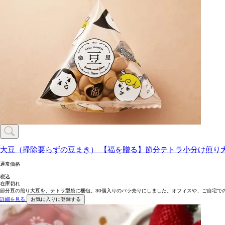
大豆（掃除要らずの豆まき）
【福を贈る】節分テトラ小分け煎り大
通常価格
税込
在庫切れ
節分豆の煎り大豆を、テトラ型袋に梱包。30個入りのバラ売りにしました。オフィスや、ご自宅で
詳細を見る
お気に入りに登録する