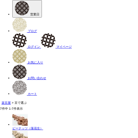
営業日
ブログ
ログイン
マイページ
お気に入り
お問い合わせ
カート
楽豆屋
豆で選ぶ
7
件中
1
-
7
件表示
ピーナッツ（落花生）