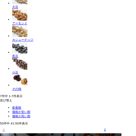
大豆
アーモンド
カシューナッツ
黒豆
小豆
その他
7
件中
1
-
7
件表示
並び替え
新着順
価格が安い順
価格が高い順
50
件中
41
-
50
件表示
1