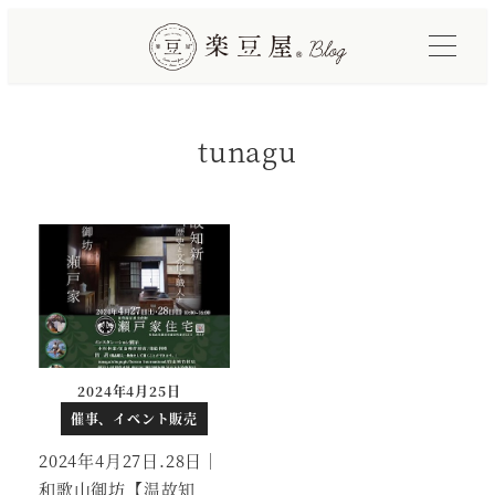
メ
イ
ン
コ
tunagu
ン
テ
ン
ツ
へ
移
動
2024年4月25日
投稿日
催事、イベント販売
2024年4月27日.28日｜
和歌山御坊【温故知