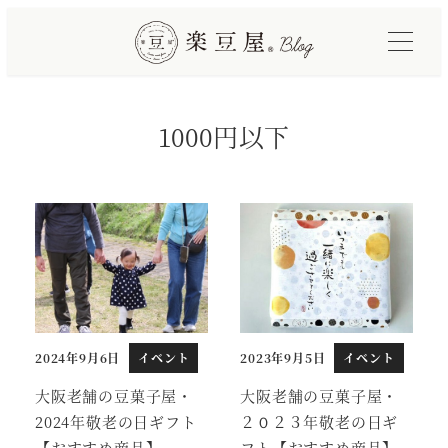
メ
イ
ン
コ
1000円以下
ン
テ
ン
ツ
へ
移
動
2024年9月6日
イベント
2023年9月5日
イベント
投稿日
投稿日
大阪老舗の豆菓子屋・
大阪老舗の豆菓子屋・
2024年敬老の日ギフト
２０２３年敬老の日ギ
【おすすめ商品】
フト【おすすめ商品】