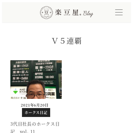
メ
イ
ン
コ
Ｖ５連覇
ン
テ
ン
ツ
へ
移
動
2021年6月20日
投稿日
ホークス日記
3代目社長のホークス日
記 vol. 11