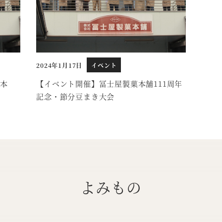
2024年1月17日
イベント
投稿日
菓本
【イベント開催】冨士屋製菓本舗111周年
記念・節分豆まき大会
よみもの