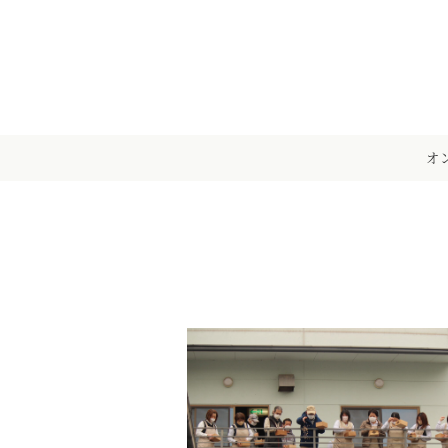
メ
イ
ン
コ
ン
テ
オ
ン
ツ
へ
移
動