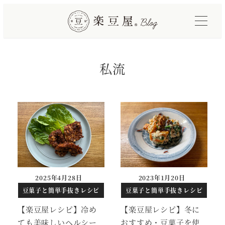
メ
イ
ン
コ
私流
ン
テ
ン
ツ
へ
移
動
2025年4月28日
2023年1月20日
投稿日
投稿日
豆菓子と簡単手抜きレシピ
豆菓子と簡単手抜きレシピ
【楽豆屋レシピ】冷め
【楽豆屋レシピ】冬に
ても美味しいヘルシー
おすすめ・豆菓子を使