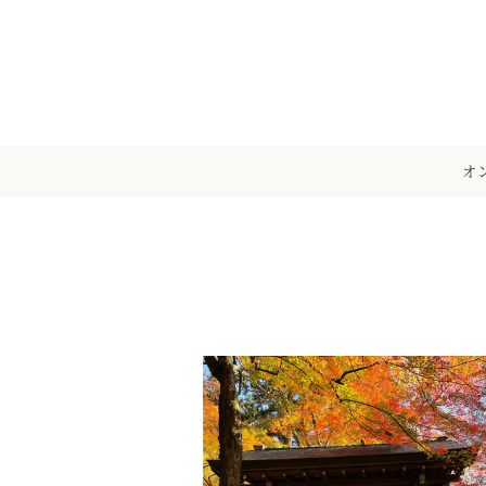
メ
イ
ン
コ
ン
テ
オ
ン
ツ
へ
移
動