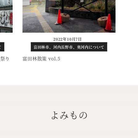
2022年10月7日
投稿日
て
富田林市、河内長野市、奥河内について
り祭り
富田林散策 vol.5
よみもの