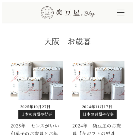
メ
イ
ン
コ
大阪 お歳暮
ン
テ
ン
ツ
へ
移
動
2025年10月27日
2024年11月17日
投稿日
投稿日
日本の習慣や行事
日本の習慣や行事
2025年｜センスがいい
2024年｜楽豆屋のお歳
和菓子のお歳暮とお年
暮【冬ギフトの熨斗